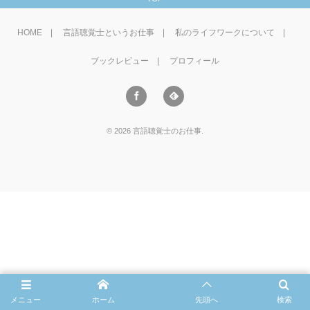
野菜、乾物の
HOME
言語聴覚士というお仕事
私のライフワークについて
貧血改善
ブックレビュー
プロフィール
©
2026
言語聴覚士のお仕事
.
メニュー
ホーム
先頭へ
検索