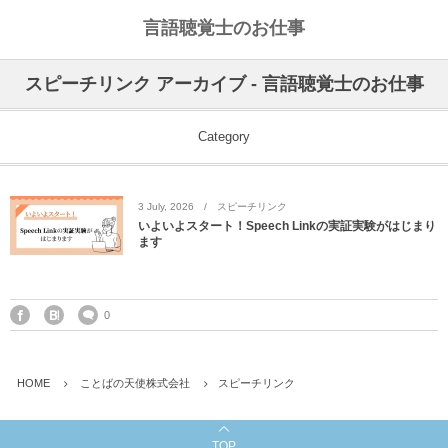
言語聴覚士のお仕事
私のライフワークについて
言語聴覚士というお仕事
スピーチリンク アーカイブ - 言語聴覚士のお仕事
高次脳機能障害
私のキャリアストーリー
乾物のおかず
Category
失語症
ワーキングマザーの知恵
お豆
3
July
,
2026
スピーチリンク
嚥下障害
私の行動を変えた本
ご飯もの
いよいよスタート！Speech Linkの実証実験がはじまり
ます
スピーチコネクト
おうちカフェ
雑穀レシピ
脳に何かがあったとき
汁物、スープ
0
NPO法人Reジョブ大阪
野菜のおかず
HOME
ことばの天使株式会社
スピーチリンク
献立アイデア
TOP