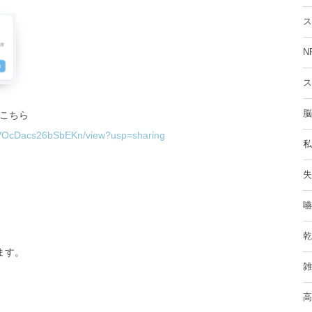
ス
N
ス
脳
こちら
FrVOcDacs26bSbEKn/view?usp=sharing
私
失
嚥
乾
ます。
雑
高