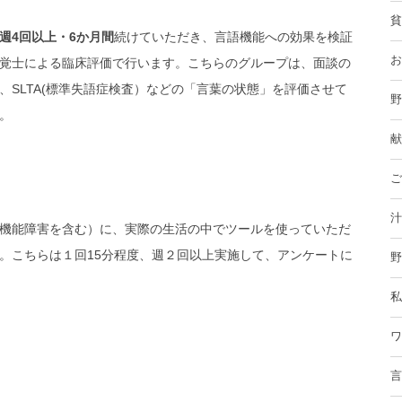
貧
週4回以上・6か月間
続けていただき、言語機能への効果を検証
お
覚士による臨床評価で行います。
こちらのグループは、
面談の
、SLTA(標準失語症検査）などの「言葉の状態」を評価させて
野
。
献
ご
汁
機能障害を含む）に、実際の生活の中でツールを使っていただ
。こちらは１回15分程度、週２回以上実施して、アンケートに
野
私
ワ
言