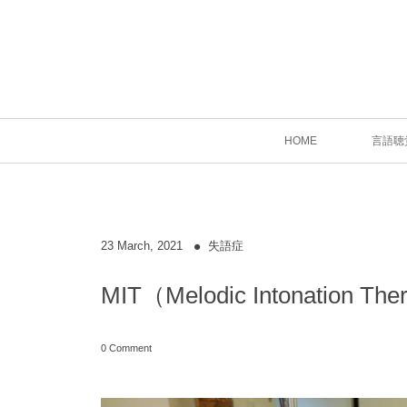
HOME
言語聴
23
March
,
2021
失語症
MIT（Melodic Intonati
0 Comment