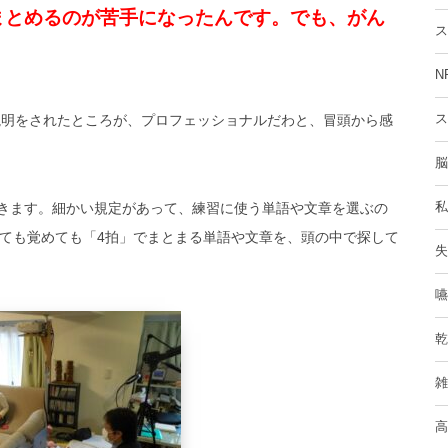
まとめるのが苦手になったんです。でも、がん
ス
N
説明をされたところが、プロフェッショナルだわと、冒頭から感
ス
脳
いきます。細かい規定があって、練習に使う単語や文章を選ぶの
私
ても覚めても「4拍」でまとまる単語や文章を、頭の中で探して
失
嚥
乾
雑
高