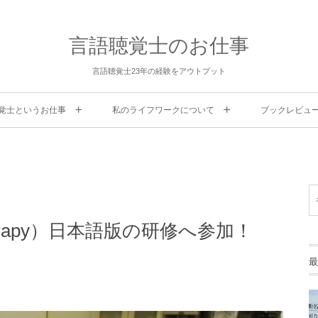
言語聴覚士のお仕事
言語聴覚士23年の経験をアウトプット
覚士というお仕事
私のライフワークについて
ブックレビュ
on Therapy）日本語版の研修へ参加！
最