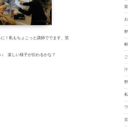
貧
お
野
みに！私もちょこっと講師ででます、笑
献
↓↓ 楽しい様子が伝わるかな？
ご
汁
野
私
ワ
言