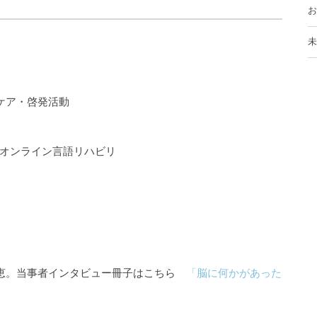
お
未
ケア・啓発活動
るオンライン言語リハビリ
知恵。当事者インタビュー冊子はこちら
「脳に何かがあった