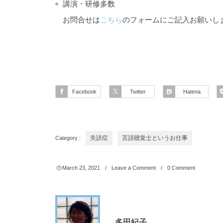
講演・研修多数
お問合せは
こちら
のフォームにご記入お願いし
Facebook
Twitter
Hatena
Category :
失語症
言語聴覚士というお仕事
March
23
,
2021
Leave a Comment
0 Comment
多田紀子