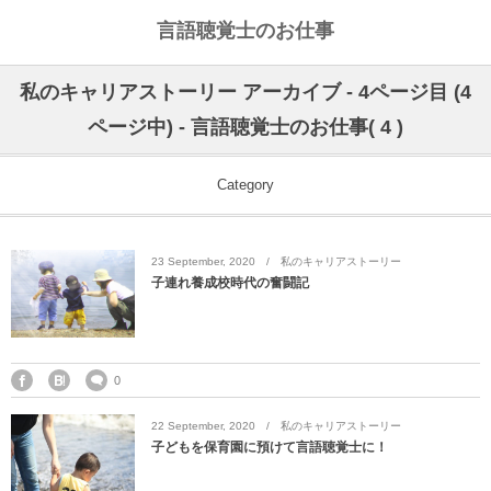
言語聴覚士のお仕事
私のライフワークについて
言語聴覚士というお仕事
私のキャリアストーリー アーカイブ - 4ページ目 (4
ページ中) - 言語聴覚士のお仕事( 4 )
高次脳機能障害
私のキャリアストーリー
乾物のおかず
失語症
ワーキングマザーの知恵
お豆
Category
嚥下障害
私の行動を変えた本
ご飯もの
23
September
,
2020
私のキャリアストーリー
子連れ養成校時代の奮闘記
スピーチコネクト
おうちカフェ
雑穀レシピ
脳に何かがあったとき
汁物、スープ
0
NPO法人Reジョブ大阪
野菜のおかず
22
September
,
2020
私のキャリアストーリー
子どもを保育園に預けて言語聴覚士に！
献立アイデア