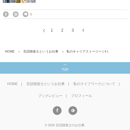
野菜、乾物の
0
貧血改善
1
2
3
4
HOME
言語聴覚士というお仕事
私のキャリアストーリー ( 4 )
TOP
HOME
言語聴覚士というお仕事
私のライフワークについて
ブックレビュー
プロフィール
©
2026
言語聴覚士のお仕事
.