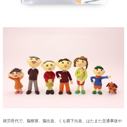
野菜、乾物の
貧血改善
就労世代で、脳梗塞、脳出血、くも膜下出血、はたまた交通事故や