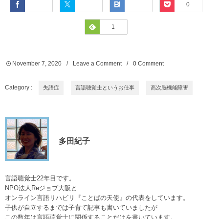
Facebook
Twitter
Hatena
Pocket
0
Feedly
1
November
7
,
2020
Leave a Comment
0 Comment
Category :
失語症
言語聴覚士というお仕事
高次脳機能障害
多田紀子
言語聴覚士22年目です。
NPO法人Reジョブ大阪と
オンライン言語リハビリ『ことばの天使』の代表をしています。
子供が自立するまでは子育て記事も書いていましたが
この数年は言語聴覚士に関係することだけを書いています。