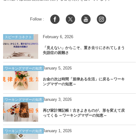
Follow :
February
6
,
2026
スピーチコネクト
「見えない」からこそ、置き去りにされてしまう
失語症の困難さ
January
5
,
2026
ワーキングマザーの知恵
お金の次は時間「規律ある生活」に戻る～ワーキ
ングマザーの知恵～
January
3
,
2026
ワーキングマザーの知恵
再び家計簿記帳！古きよきものが、形を変えて戻
ってくる ～ワーキングマザーの知恵～
January
1
,
2026
ワーキングマザーの知恵