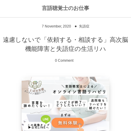
言語聴覚士のお仕事
私のライフワークについて
言語聴覚士というお仕事
7
November
,
2020
失語症
高次脳機能障害
私のキャリアストーリー
乾物のおかず
遠慮しないで「依頼する・相談する」高次脳
機能障害と失語症の生活リハ
失語症
ワーキングマザーの知恵
お豆
0 Comment
嚥下障害
私の行動を変えた本
ご飯もの
スピーチコネクト
おうちカフェ
雑穀レシピ
脳に何かがあったとき
汁物、スープ
NPO法人Reジョブ大阪
野菜のおかず
献立アイデア