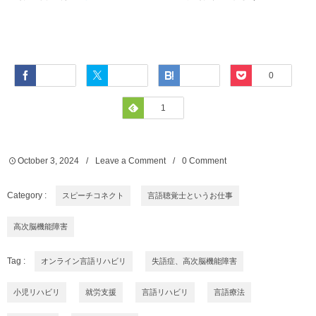
Facebook
Twitter
Hatena
Pocket
0
Feedly
1
October
3
,
2024
Leave a Comment
0 Comment
Category :
スピーチコネクト
言語聴覚士というお仕事
高次脳機能障害
Tag :
オンライン言語リハビリ
失語症、高次脳機能障害
小児リハビリ
就労支援
言語リハビリ
言語療法