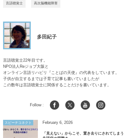
言語聴覚士
高次脳機能障害
多田紀子
言語聴覚士22年目です。
NPO法人Reジョブ大阪と
オンライン言語リハビリ『ことばの天使』の代表をしています。
子供が自立するまでは子育て記事も書いていましたが
この数年は言語聴覚士に関係することだけを書いています。
Follow :
February
6
,
2026
スピーチコネクト
「見えない」からこそ、置き去りにされてしまう