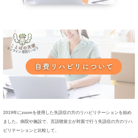
野菜、乾物の
貧血改善
2019年にzoomを使用した失語症の方のリハビリテーションを始め
ました。病院や施設で、言語聴覚士が対面で行う失語症の方のリハ
ビリテーションと比較して、