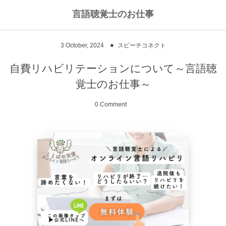
言語聴覚士のお仕事
私のライフワークについて
言語聴覚士というお仕事
3
October
,
2024
スピーチコネクト
高次脳機能障害
私のキャリアストーリー
乾物のおかず
自費リハビリテーションについて～言語聴
覚士のお仕事～
失語症
ワーキングマザーの知恵
お豆
0 Comment
嚥下障害
私の行動を変えた本
ご飯もの
スピーチコネクト
おうちカフェ
雑穀レシピ
脳に何かがあったとき
汁物、スープ
NPO法人Reジョブ大阪
野菜のおかず
献立アイデア