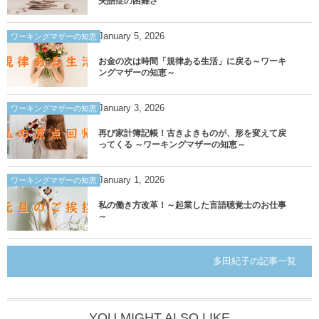
失語症の困難さ
January
5
,
2026
ワーキングマザーの知恵
お金の次は時間「規律ある生活」に戻る～ワーキ
ングマザーの知恵～
January
3
,
2026
ワーキングマザーの知恵
再び家計簿記帳！古きよきものが、形を変えて戻
ってくる ～ワーキングマザーの知恵～
January
1
,
2026
ワーキングマザーの知恵
私の働き方改革！～起業した言語聴覚士のお仕事
～
多田紀子の記事一覧
YOU MIGHT ALSO LIKE