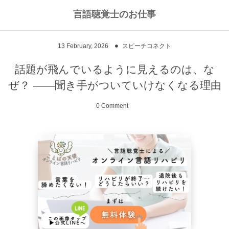
言語聴覚士のお仕事
私のライフワークについて
言語聴覚士というお仕事
13
February
,
2026
スピーチコネクト
高次脳機能障害
私のキャリアストーリー
乾物のおかず
話題が飛んでいるように見えるのは、な
ぜ？ ——聞き手がついていけなくなる理由
失語症
ワーキングマザーの知恵
お豆
0 Comment
嚥下障害
私の行動を変えた本
ご飯もの
スピーチコネクト
おうちカフェ
雑穀レシピ
脳に何かがあったとき
汁物、スープ
NPO法人Reジョブ大阪
野菜のおかず
献立アイデア