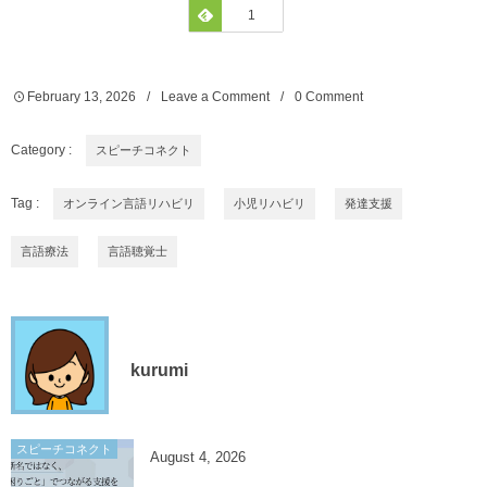
Feedly
1
February
13
,
2026
Leave a Comment
0 Comment
Category :
スピーチコネクト
Tag :
オンライン言語リハビリ
小児リハビリ
発達支援
言語療法
言語聴覚士
kurumi
スピーチコネクト
August
4
,
2026