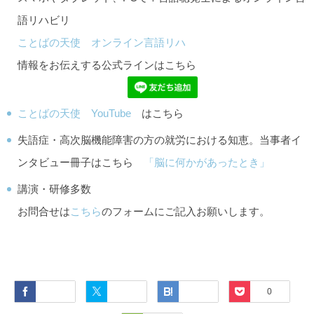
語リハビリ
ことばの天使 オンライン言語リハ
情報をお伝えする公式ラインはこちら
ことばの天使 YouTube
はこちら
失語症・高次脳機能障害の方の就労における知恵。当事者イ
ンタビュー冊子はこちら
「脳に何かがあったとき」
講演・研修多数
お問合せは
こちら
のフォームにご記入お願いします。
Facebook
Twitter
Hatena
Pocket
0