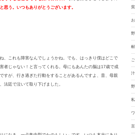
と思う。いつもありがとうございます。
貧
お
野
献
ね、これも障害なんでしょうかね。でも、はっきり僕はどこで
ご
害者じゃない！と言ってくれる。母にもあんたの脳は17歳で成
汁
ですが、行き過ぎた行動をすることがあるんですよ、昔、母親
、法廷で泣いて取り下げました。
野
私
ワ
言
りになる。一点集中型でたのもしい」です。いつも本当にあり