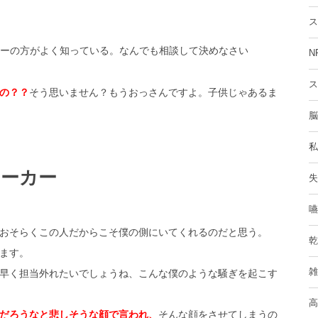
ス
ーの方がよく知っている。なんでも相談して決めなさい
N
ス
の？？
そう思いません？もうおっさんですよ。子供じゃあるま
脳
私
ワーカー
失
嚥
おそらくこの人だからこそ僕の側にいてくれるのだと思う。
乾
ます。
雑
早く担当外れたいでしょうね、こんな僕のような騒ぎを起こす
高
だろうなと悲しそうな顔で言われ、
そんな顔をさせてしまうの