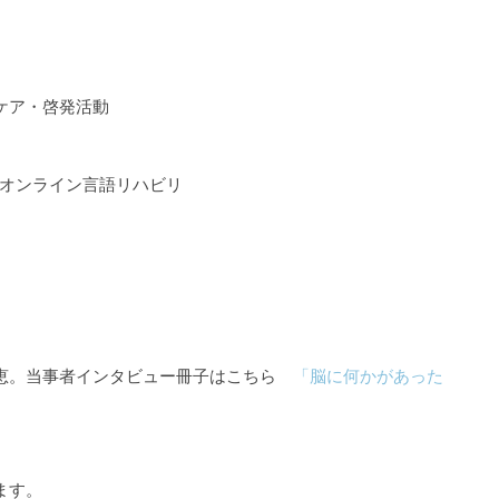
ケア・啓発活動
るオンライン言語リハビリ
知恵。当事者インタビュー冊子はこちら
「脳に何かがあった
ます。