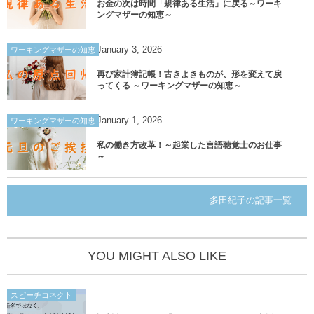
お金の次は時間「規律ある生活」に戻る～ワーキ
ングマザーの知恵～
January
3
,
2026
ワーキングマザーの知恵
再び家計簿記帳！古きよきものが、形を変えて戻
ってくる ～ワーキングマザーの知恵～
January
1
,
2026
ワーキングマザーの知恵
私の働き方改革！～起業した言語聴覚士のお仕事
～
多田紀子の記事一覧
YOU MIGHT ALSO LIKE
スピーチコネクト