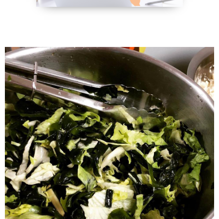
野菜、乾物の
貧血改善