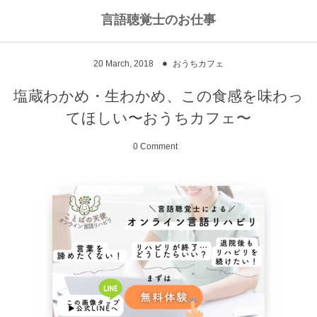
言語聴覚士のお仕事
私のライフワークについて
言語聴覚士というお仕事
20
March
,
2018
おうちカフェ
高次脳機能障害
私のキャリアストーリー
乾物のおかず
塩蔵わかめ・生わかめ、この食感を味わっ
てほしい〜おうちカフェ〜
失語症
ワーキングマザーの知恵
お豆
0 Comment
嚥下障害
私の行動を変えた本
ご飯もの
スピーチコネクト
おうちカフェ
雑穀レシピ
脳に何かがあったとき
汁物、スープ
NPO法人Reジョブ大阪
野菜のおかず
献立アイデア