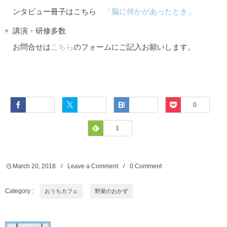
ンタビュー冊子はこちら
「脳に何かがあったとき」
講演・研修多数
お問合せは
こちら
のフォームにご記入お願いします。
Facebook
Twitter
Hatena
Pocket
0
Feedly
1
March
20
,
2018
Leave a Comment
0 Comment
Category :
おうちカフェ
野菜のおかず