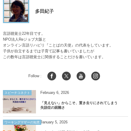
多田紀子
言語聴覚士22年目です。
NPO法人Reジョブ大阪と
オンライン言語リハビリ『ことばの天使』の代表をしています。
子供が自立するまでは子育て記事も書いていましたが
この数年は言語聴覚士に関係することだけを書いています。
Follow :
February
6
,
2026
スピーチコネクト
「見えない」からこそ、置き去りにされてしまう
失語症の困難さ
January
5
,
2026
ワーキングマザーの知恵