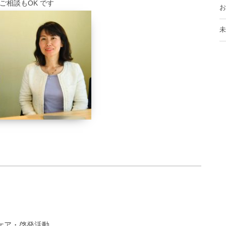
相談もOK です
お
未
ケア・啓発活動