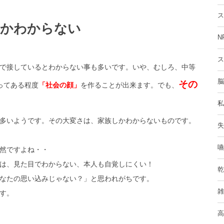
ス
しかわからない
N
ス
で接しているとわからない事も多いです。いや、むしろ、中等
脳
その
ってある程度
「社会の顔」
を作ることが出来ます。でも、
私
多いようです。その大変さは、家族しかわからないものです。
失
嚥
然ですよね・・
は、見た目でわからない、本人も自覚しにくい！
乾
なたの思い込みじゃない？」と思われがちです。
雑
す。
高