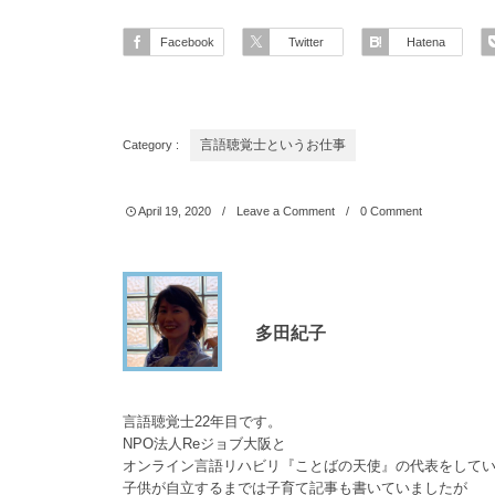
Facebook
Twitter
Hatena
Category :
言語聴覚士というお仕事
April
19
,
2020
Leave a Comment
0 Comment
多田紀子
言語聴覚士22年目です。
NPO法人Reジョブ大阪と
オンライン言語リハビリ『ことばの天使』の代表をして
子供が自立するまでは子育て記事も書いていましたが