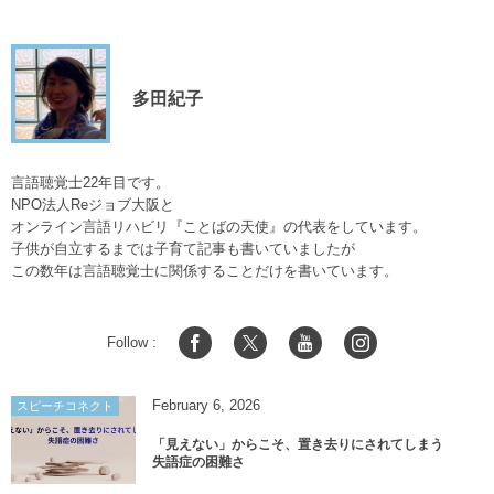
多田紀子
言語聴覚士22年目です。
NPO法人Reジョブ大阪と
オンライン言語リハビリ『ことばの天使』の代表をしています。
子供が自立するまでは子育て記事も書いていましたが
この数年は言語聴覚士に関係することだけを書いています。
Follow :
February
6
,
2026
スピーチコネクト
「見えない」からこそ、置き去りにされてしまう
失語症の困難さ