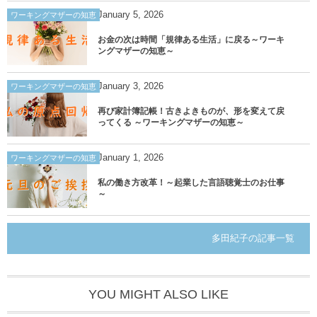
January
5
,
2026
ワーキングマザーの知恵
お金の次は時間「規律ある生活」に戻る～ワーキ
ングマザーの知恵～
January
3
,
2026
ワーキングマザーの知恵
再び家計簿記帳！古きよきものが、形を変えて戻
ってくる ～ワーキングマザーの知恵～
January
1
,
2026
ワーキングマザーの知恵
私の働き方改革！～起業した言語聴覚士のお仕事
～
多田紀子の記事一覧
YOU MIGHT ALSO LIKE