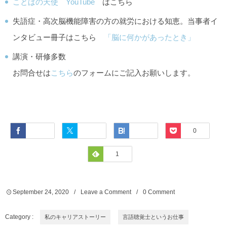
ことばの天使 YouTube
はこちら
失語症・高次脳機能障害の方の就労における知恵。当事者イ
ンタビュー冊子はこちら
「脳に何かがあったとき」
講演・研修多数
お問合せは
こちら
のフォームにご記入お願いします。
Facebook
Twitter
Hatena
Pocket
0
Feedly
1
September
24
,
2020
Leave a Comment
0 Comment
Category :
私のキャリアストーリー
言語聴覚士というお仕事