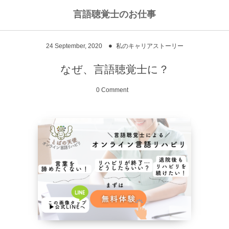
言語聴覚士のお仕事
私のライフワークについて
言語聴覚士というお仕事
24
September
,
2020
私のキャリアストーリー
高次脳機能障害
私のキャリアストーリー
乾物のおかず
なぜ、言語聴覚士に？
失語症
ワーキングマザーの知恵
お豆
0 Comment
嚥下障害
私の行動を変えた本
ご飯もの
スピーチコネクト
おうちカフェ
雑穀レシピ
脳に何かがあったとき
汁物、スープ
NPO法人Reジョブ大阪
野菜のおかず
献立アイデア