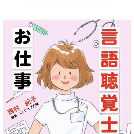
野菜、乾物の
貧血改善