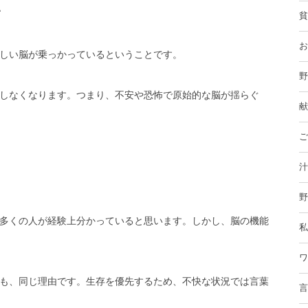
い
貧
お
しい脳が乗っかっている
ということです。
野
しなくなります。つまり、不安や恐怖で原始的な脳が揺らぐ
献
ご
汁
野
多くの人が経験上分かっていると思います。しかし、
脳の機能
私
ワ
も、同じ理由です。生存を優先するため、不快な状況では言葉
言