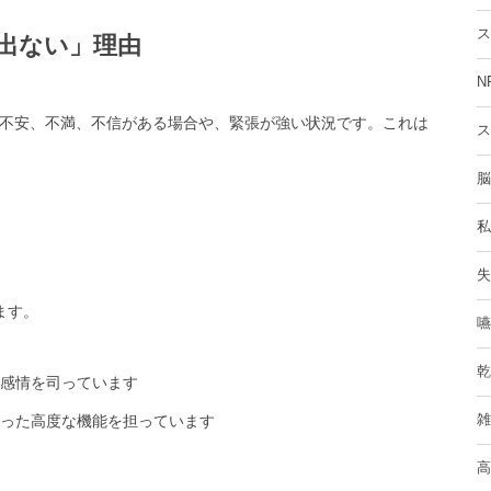
ス
出ない」理由
N
不安、不満、不信がある場合や、緊張が強い状況です。これは
ス
脳
私
失
ます。
嚥
乾
感情を司っています
雑
った高度な機能を担っています
高