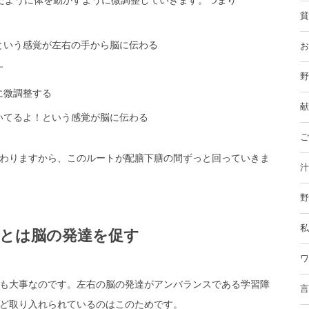
貧
という感覚が左右の手から脳に伝わる
お
す
野
に微調整する
献
いてるよ！という感覚が脳に伝わる
ご
わりますから、このルートが配膳下膳の間ずっと回っていきま
汁
野
私
とは脳の発達を促す
ワ
も大事なのです。左右の脳の発達がアンバランスである学習障
言
ど取り入れられているのはこのためです。