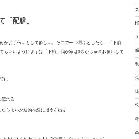
ス
て「配膳」
N
ス
何かお手伝いもして欲しい。そこで一つ選ぶとしたら、「下膳
脳
てもいいようにまずは「下膳」我が家は3歳から毎食お願いして
私
失
時は
嚥
に伝わる
乾
したらよいか運動神経に指令を出す
雑
高
たように体を動かすように微調整していきます。つまり