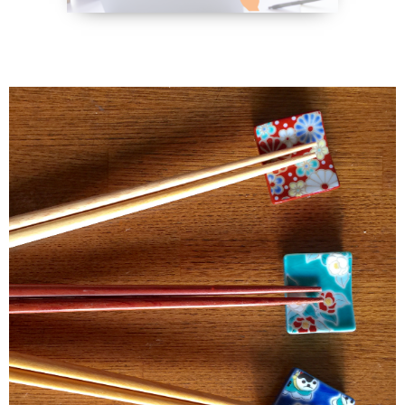
野菜、乾物の
貧血改善