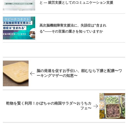
と ― 就労支援としてのコミュニケーション支援
スピーチコネクト
高次脳機能障害支援法に、失語症は”含まれ
る”——その言葉の重さを知っていますか
脳の発達を促すお手伝い、頼むなら下膳と配膳〜ワ
ーキングマザーの知恵〜
乾物を賢く利用！かぼちゃの南国サラダ〜おうちカ
フェ〜