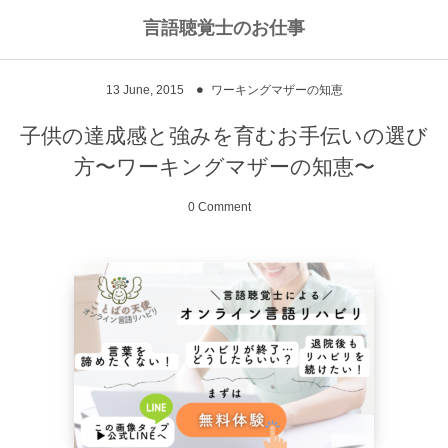
言語聴覚士のお仕事
私のライフワークについて
言語聴覚士というお仕事
13
June
,
2015
ワーキングマザーの知恵
高次脳機能障害
私のキャリアストーリー
乾物のおかず
子供の達成感と強みを育むお手伝いの選び
方〜ワーキングマザーの知恵〜
失語症
ワーキングマザーの知恵
お豆
0 Comment
嚥下障害
私の行動を変えた本
ご飯もの
スピーチコネクト
おうちカフェ
雑穀レシピ
脳に何かがあったとき
汁物、スープ
NPO法人Reジョブ大阪
野菜のおかず
献立アイデア