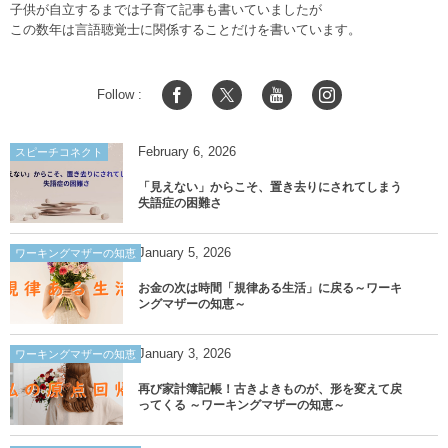
子供が自立するまでは子育て記事も書いていましたが
この数年は言語聴覚士に関係することだけを書いています。
Follow :
February
6
,
2026
スピーチコネクト
「見えない」からこそ、置き去りにされてしまう
失語症の困難さ
January
5
,
2026
ワーキングマザーの知恵
お金の次は時間「規律ある生活」に戻る～ワーキ
ングマザーの知恵～
January
3
,
2026
ワーキングマザーの知恵
再び家計簿記帳！古きよきものが、形を変えて戻
ってくる ～ワーキングマザーの知恵～