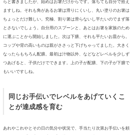
らと書きましたが、始めはお箸だけからです。落ちても自分で拾え
ますしね。それも角があるお箸は滑りにくいし、丸い塗りのお箸は
ちょっとだけ難しい。究極、割り箸は滑らないし平たいのでまず落
とさないでしょう。自分用のスプーンと、あとはお箸を家族のため
に運ぶことから開始しました。次は下膳、それも平たいお皿から。
コップや背の高いものは親がささっと下げちゃってました。大きく
なったらもちろん配膳。最初は汁物以外、などなどレベルを少しず
つあげると、子供だけでできます。上の子が配膳、下の子が下膳で
もいいですしね。
同じお手伝いでレベルをあげていくこ
とが達成感を育む
あれやこれやとその日の気分や状況で、手当たり次第お手伝いを頼