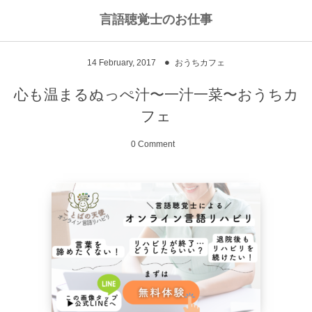
言語聴覚士のお仕事
私のライフワークについて
言語聴覚士というお仕事
14
February
,
2017
おうちカフェ
高次脳機能障害
私のキャリアストーリー
乾物のおかず
心も温まるぬっぺ汁〜一汁一菜〜おうちカ
フェ
失語症
ワーキングマザーの知恵
お豆
0 Comment
嚥下障害
私の行動を変えた本
ご飯もの
スピーチコネクト
おうちカフェ
雑穀レシピ
脳に何かがあったとき
汁物、スープ
NPO法人Reジョブ大阪
野菜のおかず
献立アイデア