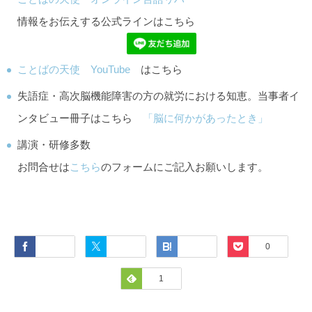
情報をお伝えする公式ラインはこちら
ことばの天使 YouTube
はこちら
失語症・高次脳機能障害の方の就労における知恵。当事者イ
ンタビュー冊子はこちら
「脳に何かがあったとき」
講演・研修多数
お問合せは
こちら
のフォームにご記入お願いします。
Facebook
Twitter
Hatena
Pocket
0
Feedly
1