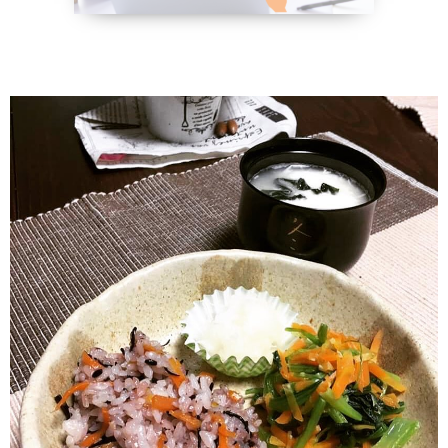
野菜、乾物の
貧血改善