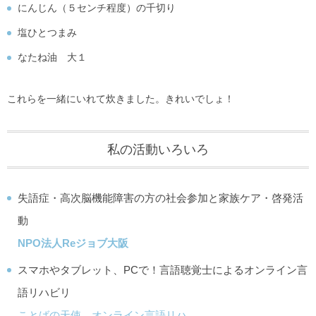
にんじん（５センチ程度）の千切り
塩ひとつまみ
なたね油 大１
これらを一緒にいれて炊きました。きれいでしょ！
私の活動いろいろ
失語症・高次脳機能障害の方の社会参加と家族ケア・啓発活
動
NPO法人Reジョブ大阪
スマホやタブレット、PCで！言語聴覚士によるオンライン言
語リハビリ
ことばの天使 オンライン言語リハ