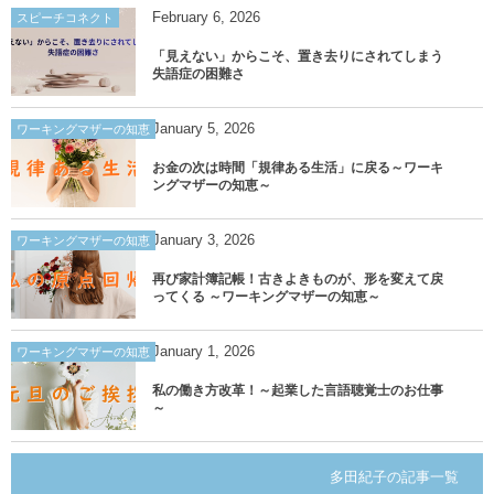
February
6
,
2026
スピーチコネクト
「見えない」からこそ、置き去りにされてしまう
失語症の困難さ
January
5
,
2026
ワーキングマザーの知恵
お金の次は時間「規律ある生活」に戻る～ワーキ
ングマザーの知恵～
January
3
,
2026
ワーキングマザーの知恵
再び家計簿記帳！古きよきものが、形を変えて戻
ってくる ～ワーキングマザーの知恵～
January
1
,
2026
ワーキングマザーの知恵
私の働き方改革！～起業した言語聴覚士のお仕事
～
多田紀子の記事一覧