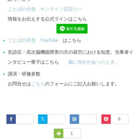
ことばの天使 オンライン言語リハ
情報をお伝えする公式ラインはこちら
ことばの天使 YouTube
はこちら
失語症・高次脳機能障害の方の就労における知恵。当事者イ
ンタビュー冊子はこちら
「脳に何かがあったとき」
講演・研修多数
お問合せは
こちら
のフォームにご記入お願いします。
Facebook
Twitter
Hatena
Pocket
0
Feedly
1