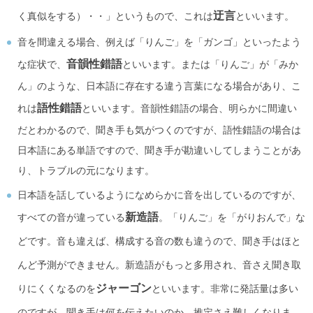
迂言
く真似をする）・・」というもので、これは
といいます。
音を間違える場合、例えば「りんご」を「ガンゴ」といったよう
音韻性錯語
な症状で、
といいます。または「りんご」が「みか
ん」のような、日本語に存在する違う言葉になる場合があり、こ
語性錯語
れは
といいます。音韻性錯語の場合、明らかに間違い
だとわかるので、聞き手も気がつくのですが、語性錯語の場合は
日本語にある単語ですので、聞き手が勘違いしてしまうことがあ
り、トラブルの元になります。
日本語を話しているようになめらかに音を出しているのですが、
新造語
すべての音が違っている
。「りんご」を「がりおんで」な
どです。音も違えば、構成する音の数も違うので、聞き手はほと
んど予測ができません。新造語がもっと多用され、音さえ聞き取
ジャーゴン
りにくくなるのを
といいます。非常に発話量は多い
のですが、聞き手は何を伝えたいのか、推定さえ難しくなりま