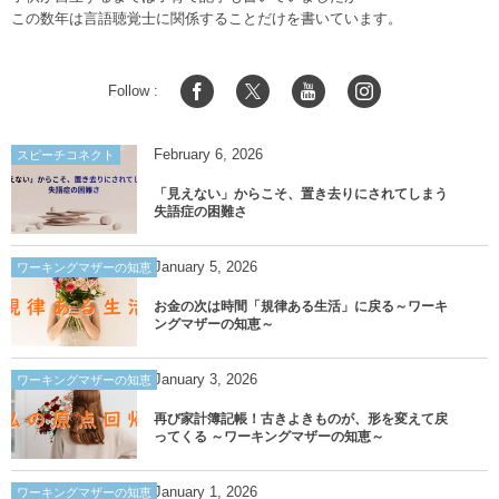
この数年は言語聴覚士に関係することだけを書いています。
Follow :
February
6
,
2026
スピーチコネクト
「見えない」からこそ、置き去りにされてしまう
失語症の困難さ
January
5
,
2026
ワーキングマザーの知恵
お金の次は時間「規律ある生活」に戻る～ワーキ
ングマザーの知恵～
January
3
,
2026
ワーキングマザーの知恵
再び家計簿記帳！古きよきものが、形を変えて戻
ってくる ～ワーキングマザーの知恵～
January
1
,
2026
ワーキングマザーの知恵