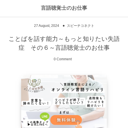
言語聴覚士のお仕事
私のライフワークについて
言語聴覚士というお仕事
27
August
,
2024
スピーチコネクト
高次脳機能障害
私のキャリアストーリー
乾物のおかず
ことばを話す能力～もっと知りたい失語
症 その６～言語聴覚士のお仕事
失語症
ワーキングマザーの知恵
お豆
0 Comment
嚥下障害
私の行動を変えた本
ご飯もの
スピーチコネクト
おうちカフェ
雑穀レシピ
脳に何かがあったとき
汁物、スープ
NPO法人Reジョブ大阪
野菜のおかず
献立アイデア