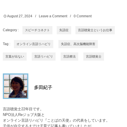
August
27
,
2024
Leave a Comment
0 Comment
Category :
スピーチコネクト
失語症
言語聴覚士というお仕事
Tag :
オンライン言語リハビリ
失語症、高次脳機能障害
言葉が出ない
言語リハビリ
言語療法
言語聴覚士
多田紀子
言語聴覚士22年目です。
NPO法人Reジョブ大阪と
オンライン言語リハビリ『ことばの天使』の代表をしています。
子供が自立するまでは子育て記事も書いていましたが