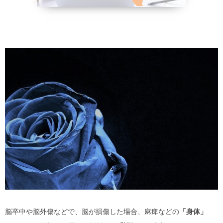
野菜、乾物の
貧血改善
脳卒中や脳外傷などで、脳が損傷した場合、麻痺などの
「身体」