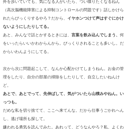
外を歩いていても、気になる人がいたら、つい喋りたくなるねん
（高次脳機能障害による抑制コントロールの問題です）話しかけら
れたらびっくりするやろ？だから、
イヤホンつけて声はすぐにかけ
ないようにしたりしてる。
あと、みんなで話とかするときには、
言葉を飲み込んでしまう、
何
をいったらいいかわからんから。びっくりされることも多いし。だ
からいわんようにしてる。
次から次に問題起こして、なんか心配かけてしまうねん。お金の管
理をしたり、自分の部屋の掃除をしたりして、自立したいねんけ
ど。
あとで、あとでって、先伸ばして、気がついたら山積みやねん。い
っつも。
だめな私を切り捨てて、ここへ来てんな。だから仕事うごかれへん
し、逃げ場所も探して。
嫌われる勇気を読んでみた。あれって、どうなんやろ？私、よくわ