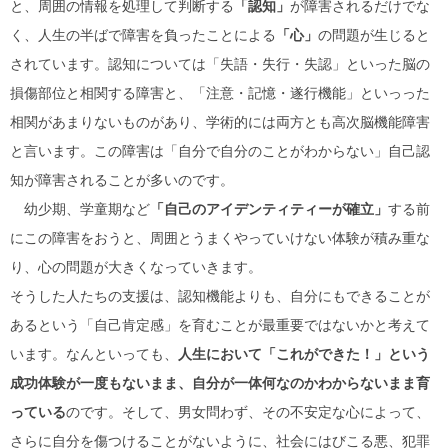
と、周囲の情報を処理して判断する
「認知」
が障害されるだけでな
く、人生の半ばで障害を負ったことによる
「心」
の問題が生じると
されています。認知については「失語・失行・失認」といった脳の
損傷部位と相関する障害と、「注意・記憶・遂行機能」といっった
相関があまりないものがあり、学術的には両方とも高次脳機能障害
と言います。この障害は「自分で自分のことがわからない」自己認
知が障害されることが多いのです。
幼少期、学童期など
「自己のアイデンティティーが確立」
する前
にこの障害をおうと、周囲とうまくやっていけない体験が積み重な
り、心の問題が大きくなっていきます。
そうした人たちの支援は、認知機能よりも、自分にもできることが
あるという「自己肯定感」を育むことが最重要ではないかと考えて
います。なんといっても、
人生において「これができた！」という
成功体験が一度もないまま、自分が一体何なのかわからないまま育
っている
のです。そして、男女問わず、その不安定な心によって、
さらに自分を傷つけることがないように、社会にはびこる悪、犯罪