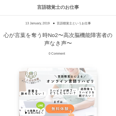
言語聴覚士のお仕事
私のライフワークについて
言語聴覚士というお仕事
13
January
,
2019
言語聴覚士というお仕事
高次脳機能障害
私のキャリアストーリー
乾物のおかず
心が言葉を奪う時No2〜高次脳機能障害者の
声なき声〜
失語症
ワーキングマザーの知恵
お豆
0 Comment
嚥下障害
私の行動を変えた本
ご飯もの
スピーチコネクト
おうちカフェ
雑穀レシピ
脳に何かがあったとき
汁物、スープ
NPO法人Reジョブ大阪
野菜のおかず
献立アイデア