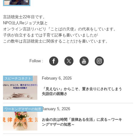
言語聴覚士22年目です。
NPO法人Reジョブ大阪と
オンライン言語リハビリ『ことばの天使』の代表をしています。
子供が自立するまでは子育て記事も書いていましたが
この数年は言語聴覚士に関係することだけを書いています。
Follow :
February
6
,
2026
スピーチコネクト
「見えない」からこそ、置き去りにされてしまう
失語症の困難さ
January
5
,
2026
ワーキングマザーの知恵
お金の次は時間「規律ある生活」に戻る～ワーキ
ングマザーの知恵～