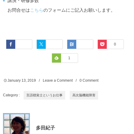
講演・研修多数
お問合せは
こちら
のフォームにご記入お願いします。
Facebook
Twitter
Hatena
Pocket
0
Feedly
1
January
13
,
2019
Leave a Comment
0 Comment
Category :
言語聴覚士というお仕事
高次脳機能障害
多田紀子