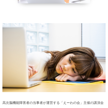
野菜、乾物の
貧血改善
高次脳機能障害者の当事者が運営する「えーわの会」主催の講演会