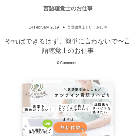
言語聴覚士のお仕事
私のライフワークについて
言語聴覚士というお仕事
14
February
,
2019
言語聴覚士というお仕事
高次脳機能障害
私のキャリアストーリー
乾物のおかず
やればできるはず、簡単に言わないで〜言
語聴覚士のお仕事
失語症
ワーキングマザーの知恵
お豆
0 Comment
嚥下障害
私の行動を変えた本
ご飯もの
スピーチコネクト
おうちカフェ
雑穀レシピ
脳に何かがあったとき
汁物、スープ
NPO法人Reジョブ大阪
野菜のおかず
献立アイデア