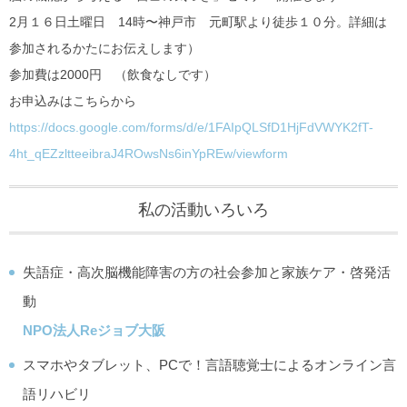
2月１６日土曜日 14時〜神戸市 元町駅より徒歩１０分。詳細は
参加されるかたにお伝えします）
参加費は2000円 （飲食なしです）
お申込みはこちらから
https://docs.google.com/forms/d/e/1FAIpQLSfD1HjFdVWYK2fT-
4ht_qEZzltteeibraJ4ROwsNs6inYpREw/viewform
私の活動いろいろ
失語症・高次脳機能障害の方の社会参加と家族ケア・啓発活
動
NPO法人Reジョブ大阪
スマホやタブレット、PCで！言語聴覚士によるオンライン言
語リハビリ