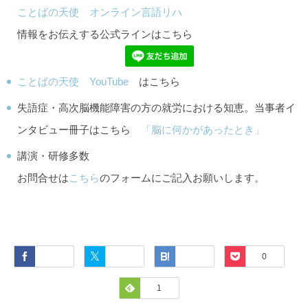
ことばの天使 オンライン言語リハ
情報をお伝えする公式ラインはこちら
ことばの天使 YouTube
はこちら
失語症・高次脳機能障害の方の就労における知恵。当事者イ
ンタビュー冊子はこちら
「脳に何かがあったとき」
講演・研修多数
お問合せは
こちら
のフォームにご記入お願いします。
Facebook
Twitter
Hatena
Pocket
0
Feedly
1