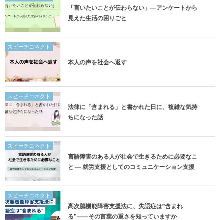
「言いたいことが伝わらない」―アンケートから
見えた生活の困りごと
スピーチコネクト
本人の声を社会へ返す
スピーチコネクト
法律に「含まれる」と書かれた日に、複雑な気持
ちになった話
スピーチコネクト
言語障害のある人が社会で生きるために必要なこ
と ― 就労支援としてのコミュニケーション支援
スピーチコネクト
高次脳機能障害支援法に、失語症は”含まれ
る”——その言葉の重さを知っていますか