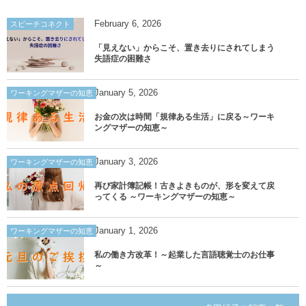
February
6
,
2026
スピーチコネクト
「見えない」からこそ、置き去りにされてしまう
失語症の困難さ
January
5
,
2026
ワーキングマザーの知恵
お金の次は時間「規律ある生活」に戻る～ワーキ
ングマザーの知恵～
January
3
,
2026
ワーキングマザーの知恵
再び家計簿記帳！古きよきものが、形を変えて戻
ってくる ～ワーキングマザーの知恵～
January
1
,
2026
ワーキングマザーの知恵
私の働き方改革！～起業した言語聴覚士のお仕事
～