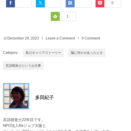
Facebook
Twitter
Hatena
Pocket
0
Feedly
1
December
29
,
2023
Leave a Comment
0 Comment
Category :
私のキャリアストーリー
脳に何かがあったとき
言語聴覚士というお仕事
多田紀子
言語聴覚士22年目です。
NPO法人Reジョブ大阪と