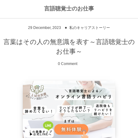
言語聴覚士のお仕事
私のライフワークについて
言語聴覚士というお仕事
29
December
,
2023
私のキャリアストーリー
高次脳機能障害
私のキャリアストーリー
乾物のおかず
言葉はその人の無意識を表す～言語聴覚士の
お仕事～
失語症
ワーキングマザーの知恵
お豆
0 Comment
嚥下障害
私の行動を変えた本
ご飯もの
スピーチコネクト
おうちカフェ
雑穀レシピ
脳に何かがあったとき
汁物、スープ
NPO法人Reジョブ大阪
野菜のおかず
献立アイデア