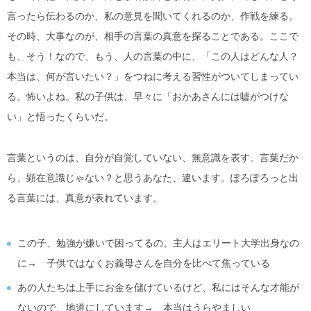
言ったら伝わるのか、私の意見を聞いてくれるのか、作戦を練る。
その時、大事なのが、相手の言葉の真意を探ることである。ここで
も、そう！なので、もう、人の言葉の中に、「この人はどんな人？
本当は、何が言いたい？」をつねに考える習性がついてしまってい
る。怖いよね。私の子供は、早々に「おかあさんには嘘がつけな
い」と悟ったくらいだ。
言葉というのは、自分が自覚していない、無意識を表す。言葉だか
ら、顕在意識じゃない？と思うあなた、違います。ぽろぽろっと出
る言葉には、真意が表れています。
この子、勉強が嫌いで困ってるの。主人はエリート大学出身なの
に→ 子供ではなくお義母さんを自分を比べて焦っている
あの人たちは上手にお金を儲けているけど、私にはそんな才能が
ないので、地道にしています→ 本当はうらやましい