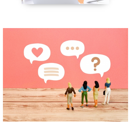
野菜、乾物の
貧血改善