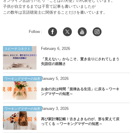
オンライン言語リハビリ『ことばの天使』の代表をしています。
子供が自立するまでは子育て記事も書いていましたが
この数年は言語聴覚士に関係することだけを書いています。
Follow :
February
6
,
2026
スピーチコネクト
「見えない」からこそ、置き去りにされてしまう
失語症の困難さ
January
5
,
2026
ワーキングマザーの知恵
お金の次は時間「規律ある生活」に戻る～ワーキ
ングマザーの知恵～
January
3
,
2026
ワーキングマザーの知恵
再び家計簿記帳！古きよきものが、形を変えて戻
ってくる ～ワーキングマザーの知恵～