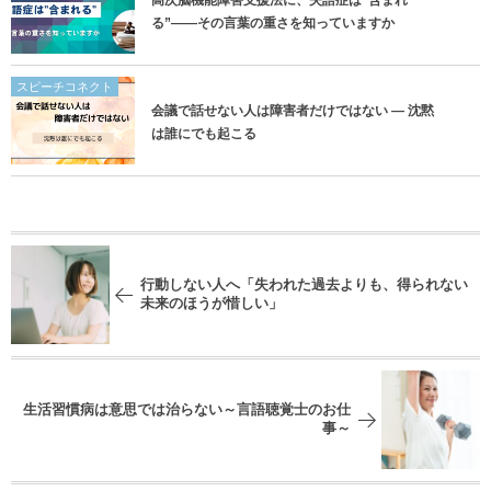
高次脳機能障害支援法に、失語症は”含まれ
る”——その言葉の重さを知っていますか
スピーチコネクト
会議で話せない人は障害者だけではない ― 沈黙
は誰にでも起こる
行動しない人へ「失われた過去よりも、得られない
未来のほうが惜しい」
生活習慣病は意思では治らない～言語聴覚士のお仕
事～