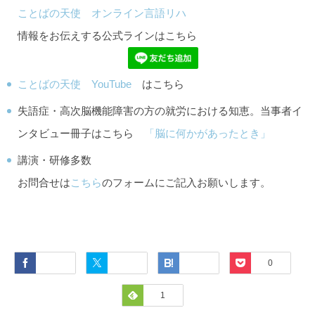
ことばの天使 オンライン言語リハ
情報をお伝えする公式ラインはこちら
ことばの天使 YouTube
はこちら
失語症・高次脳機能障害の方の就労における知恵。当事者イ
ンタビュー冊子はこちら
「脳に何かがあったとき」
講演・研修多数
お問合せは
こちら
のフォームにご記入お願いします。
Facebook
Twitter
Hatena
Pocket
0
Feedly
1