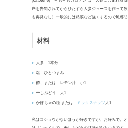
(catotene)」そもそもカロテン は「人参に含
癌を告知されてからひたすら人参ジュースを作って飲
も再発なし）一般的には粘膜など強くするので風邪防
材料
人参 1本分
塩 ひとつまみ
酢、または レモン汁 小1
干しぶどう 大1
かぼちゃの種 または
ミックスナッツ
大1
私はコショウがないほうが好きですが、お好みで。オ
はノンオイルで。干しぶどうの甘味がやみつきです。