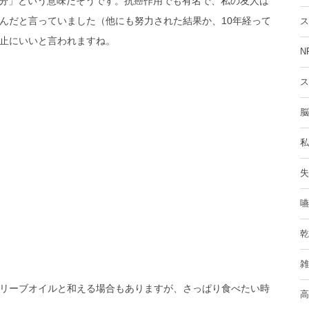
まれる成分」という意味だそうです。抗癌作用でも有名で、私の友人は
んだと言っていました（他にも努力された結果か、10年経って
ス
止にいいと言われますね。
N
ス
脳
私
失
嚥
乾
雑
リーブオイルと和える場合もありますが、さっぱり食べたい時
高