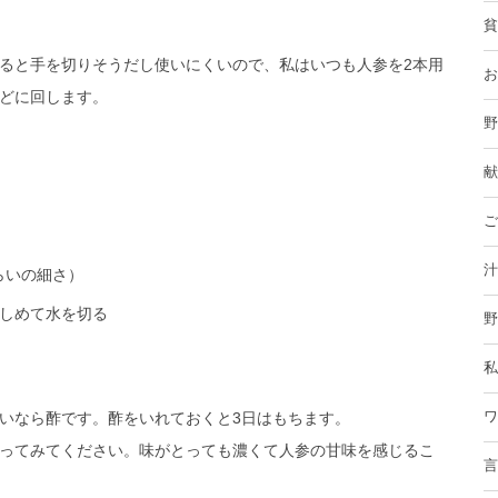
貧
ると手を切りそうだし使いにくいので、私はいつも人参を2本用
お
どに回します。
野
献
ご
汁
らいの細さ）
りしめて水を切る
野
私
いなら酢です。酢をいれておくと3日はもちます。
ワ
ってみてください。味がとっても濃くて人参の甘味を感じるこ
言