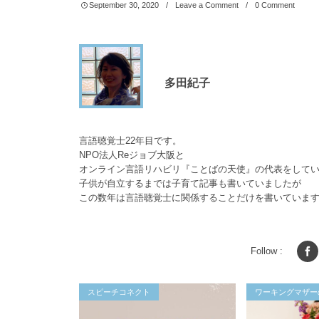
September
30
,
2020
Leave a Comment
0 Comment
多田紀子
言語聴覚士22年目です。
NPO法人Reジョブ大阪と
オンライン言語リハビリ『ことばの天使』の代表をして
子供が自立するまでは子育て記事も書いていましたが
この数年は言語聴覚士に関係することだけを書いていま
Follow :
スピーチコネクト
ワーキングマザー