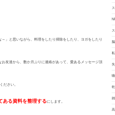
ス
N
ス
な～」と思いながら、料理をしたり掃除をしたり、ヨガをしたり
脳
私
なお友達から、数か月ぶりに連絡があって、愛あるメッセージ頂
失
嚥
ください。
乾
雑
てある資料を整理する
にします。
高