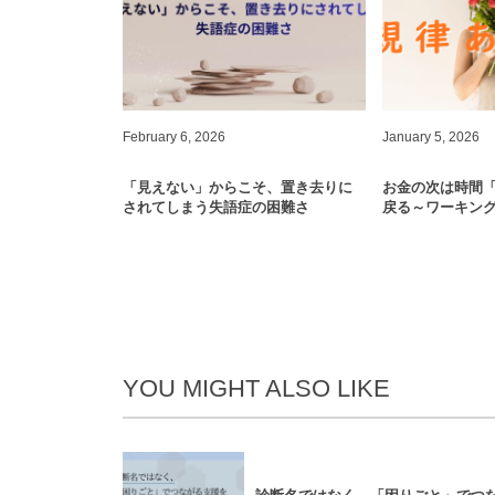
February
6
,
2026
January
5
,
2026
「見えない」からこそ、置き去りに
お金の次は時間
されてしまう失語症の困難さ
戻る～ワーキン
YOU MIGHT ALSO LIKE
スピーチコネク
ト