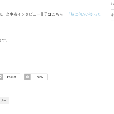
お
知恵。当事者インタビュー冊子はこちら
「脳に何かがあった
未
ます。
Pocket
Feedly
ーリー