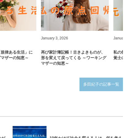
January
3
,
2026
January
1
,
20
「規律ある生活」に
再び家計簿記帳！古きよきものが、
私の働き方改
グマザーの知恵～
形を変えて戻ってくる ～ワーキング
覚士のお仕事
マザーの知恵～
多田紀子の記事一覧
スピーチコネク
ト