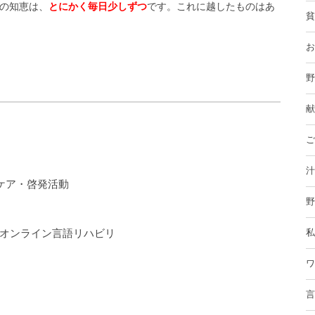
の知恵は、
とにかく毎日少しずつ
です。これに越したものはあ
貧
お
野
献
ご
汁
ケア・啓発活動
野
るオンライン言語リハビリ
私
ワ
言