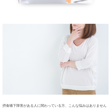
野菜、乾物の
貧血改善
摂食嚥下障害がある人に関わっている方、こんな悩みはありません