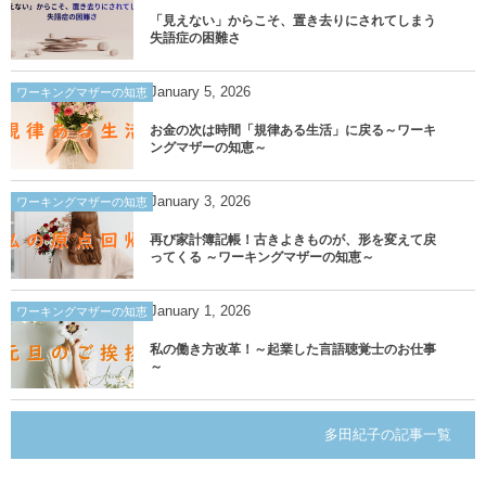
「見えない」からこそ、置き去りにされてしまう
失語症の困難さ
January
5
,
2026
ワーキングマザーの知恵
お金の次は時間「規律ある生活」に戻る～ワーキ
ングマザーの知恵～
January
3
,
2026
ワーキングマザーの知恵
再び家計簿記帳！古きよきものが、形を変えて戻
ってくる ～ワーキングマザーの知恵～
January
1
,
2026
ワーキングマザーの知恵
私の働き方改革！～起業した言語聴覚士のお仕事
～
多田紀子の記事一覧