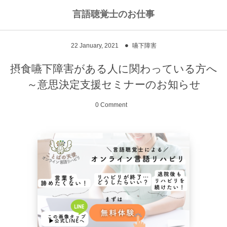
言語聴覚士のお仕事
私のライフワークについて
言語聴覚士というお仕事
22
January
,
2021
嚥下障害
高次脳機能障害
私のキャリアストーリー
乾物のおかず
摂食嚥下障害がある人に関わっている方へ
～意思決定支援セミナーのお知らせ
失語症
ワーキングマザーの知恵
お豆
0 Comment
嚥下障害
私の行動を変えた本
ご飯もの
スピーチコネクト
おうちカフェ
雑穀レシピ
脳に何かがあったとき
汁物、スープ
NPO法人Reジョブ大阪
野菜のおかず
献立アイデア