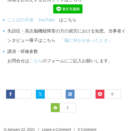
ことばの天使 YouTube
はこちら
失語症・高次脳機能障害の方の就労における知恵。当事者イ
ンタビュー冊子はこちら
「脳に何かがあったとき」
講演・研修多数
お問合せは
こちら
のフォームにご記入お願いします。
Facebook
Twitter
Hatena
Pocket
0
Feedly
1
January
22
,
2021
Leave a Comment
0 Comment