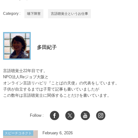
Category :
嚥下障害
言語聴覚士というお仕事
多田紀子
言語聴覚士22年目です。
NPO法人Reジョブ大阪と
オンライン言語リハビリ『ことばの天使』の代表をしています。
子供が自立するまでは子育て記事も書いていましたが
この数年は言語聴覚士に関係することだけを書いています。
Follow :
February
6
,
2026
スピーチコネクト