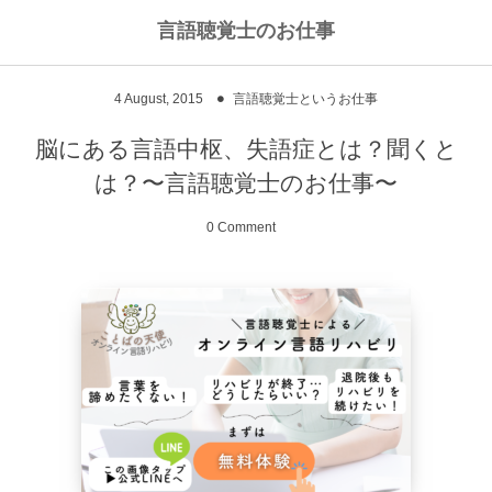
言語聴覚士のお仕事
私のライフワークについて
言語聴覚士というお仕事
4
August
,
2015
言語聴覚士というお仕事
高次脳機能障害
私のキャリアストーリー
乾物のおかず
脳にある言語中枢、失語症とは？聞くと
は？〜言語聴覚士のお仕事〜
失語症
ワーキングマザーの知恵
お豆
0 Comment
嚥下障害
私の行動を変えた本
ご飯もの
スピーチコネクト
おうちカフェ
雑穀レシピ
脳に何かがあったとき
汁物、スープ
NPO法人Reジョブ大阪
野菜のおかず
献立アイデア