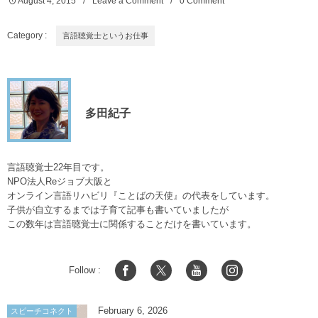
August
4
,
2015
Leave a Comment
0 Comment
Category :
言語聴覚士というお仕事
多田紀子
言語聴覚士22年目です。
NPO法人Reジョブ大阪と
オンライン言語リハビリ『ことばの天使』の代表をしています。
子供が自立するまでは子育て記事も書いていましたが
この数年は言語聴覚士に関係することだけを書いています。
Follow :
February
6
,
2026
スピーチコネクト