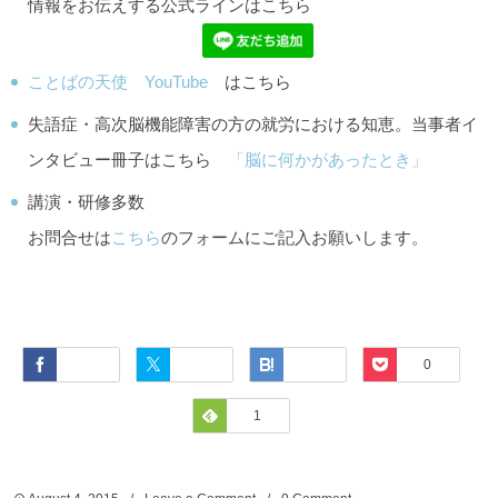
情報をお伝えする公式ラインはこちら
ことばの天使 YouTube
はこちら
失語症・高次脳機能障害の方の就労における知恵。当事者イ
ンタビュー冊子はこちら
「脳に何かがあったとき」
講演・研修多数
お問合せは
こちら
のフォームにご記入お願いします。
Facebook
Twitter
Hatena
Pocket
0
Feedly
1