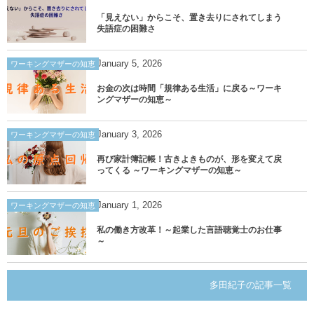
「見えない」からこそ、置き去りにされてしまう
失語症の困難さ
January
5
,
2026
ワーキングマザーの知恵
お金の次は時間「規律ある生活」に戻る～ワーキ
ングマザーの知恵～
January
3
,
2026
ワーキングマザーの知恵
再び家計簿記帳！古きよきものが、形を変えて戻
ってくる ～ワーキングマザーの知恵～
January
1
,
2026
ワーキングマザーの知恵
私の働き方改革！～起業した言語聴覚士のお仕事
～
多田紀子の記事一覧