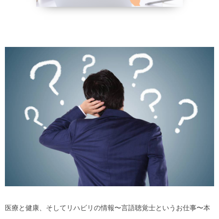
野菜、乾物の
貧血改善
医療と健康、そしてリハビリの情報〜言語聴覚士というお仕事〜本