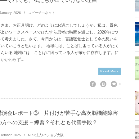
――それでも、私たちが出ていけない理由
January
,
2026
スピーチコネクト
皆さま、お正月明け、どのようにお過ごしでしょうか。私は、景色
がよいワークスペースでひたすら思考の時間を過ごし、2026年につ
いて考えました。さて、今日からは、言語聴覚士として今の想いを
書いていこうと思います。 地域には、ことばに困っている人がたく
さんいる 地域には、ことばに困っている人が確かに存在します。に
かかわらず...
Read More
0
講演会レポート③ 片付けが苦手な高次脳機能障害
の方への支援 – 練習？それとも代替手段？
October
,
2025
NPO法人Reジョブ大阪