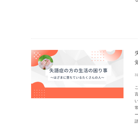
る
3
語