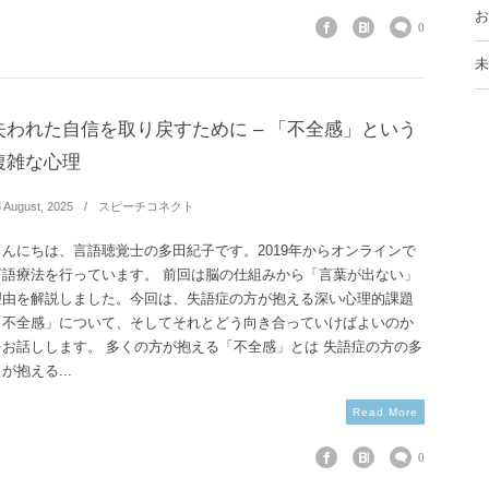
お
0
未
失われた自信を取り戻すために – 「不全感」という
複雑な心理
8
August
,
2025
スピーチコネクト
こんにちは、言語聴覚士の多田紀子です。2019年からオンラインで
言語療法を行っています。 前回は脳の仕組みから「言葉が出ない」
理由を解説しました。今回は、失語症の方が抱える深い心理的課題
「不全感」について、そしてそれとどう向き合っていけばよいのか
をお話しします。 多くの方が抱える「不全感」とは 失語症の方の多
が抱える...
Read More
0