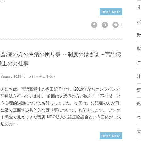
...
貧
Read More
お
0
野
献
失語症の方の生活の困り事 ～制度のはざま～言語聴
ご
覚士のお仕事
汁
1
August
,
2025
スピーチコネクト
こんにちは、言語聴覚士の多田紀子です。2019年からオンラインで
野
言語療法を行っています。 前回は失語症の方が抱える「不全感」と
いう心理的課題についてお話ししました。今回は、失語症の方が日
私
常生活で直面する具体的な困り事について、お伝えします。 アンケ
ート調査で見えてきた現実 NPO法人失語症協議会という団体が、失
ワ
症の方...
言
Read More