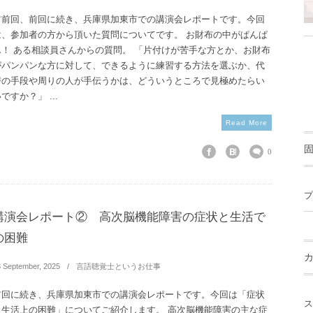
前前回、前回に続き、兵庫県加東市での講演会レポートです。今回
は、参加者の方から頂いた質問についてです。 お財布の中がぱんぱ
ん！ ある相談員さんからの質問。 「片付けが苦手な方とか、お財布
がパンパンな方に対して、できるように練習する方法を選ぶか、代
替の手段や周りの人が手伝うかは、どういうところで見極めたらい
ですか？」 ...
Read More
0
プ
講演会レポート② 高次脳機能障害の症状と生活で
の困難
8
September
,
2025
言語聴覚士というお仕事
前回に続き、兵庫県加東市での講演会レポートです。今回は「症状
ス
と生活上の困難」についてご紹介します。 高次脳機能障害の主な症