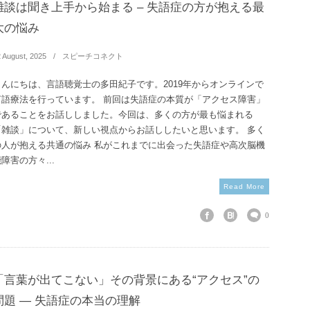
雑談は聞き上手から始まる – 失語症の方が抱える最
大の悩み
2
August
,
2025
スピーチコネクト
こんにちは、言語聴覚士の多田紀子です。2019年からオンラインで
言語療法を行っています。 前回は失語症の本質が「アクセス障害」
であることをお話ししました。今回は、多くの方が最も悩まれる
「雑談」について、新しい視点からお話ししたいと思います。 多く
の人が抱える共通の悩み 私がこれまでに出会った失語症や高次脳機
障害の方々...
Read More
0
「言葉が出てこない」その背景にある“アクセス”の
問題 ― 失語症の本当の理解