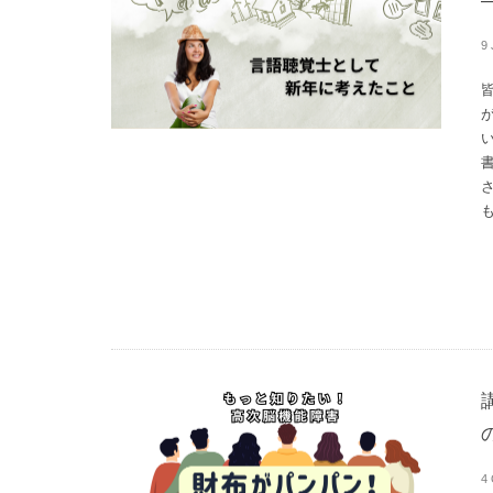
9
も
4