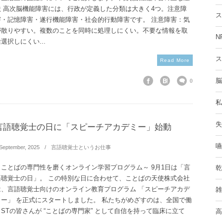
状 高次脳機能障害には、行政が定義した分類は大きく4つ。注意障
ス
害・記憶障害・遂行機能障害・社会的行動障害です。 注意障害：気
が散りやすい。複数のことを同時に処理しにくい。不要な情報を取
N
選択しにくい...
ス
Read More
脳
0
私
失
言語聴覚士の日に「スピーチアカデミー」始動
嚥
September
,
2025
言語聴覚士というお仕事
～ことばの専門性を磨くオンライン学習プログラム～ 9月1日は「言
乾
語聴覚士の日」。 この特別な日に合わせて、ことばの天使株式会社
は、言語聴覚士向けのオンライン教育プログラム 「スピーチアカデ
雑
ミー」 を正式にスタートしました。 私たちがめざすのは、全国で働
くSTの皆さんが “ことばの専門家” として自信を持って臨床に立て
高