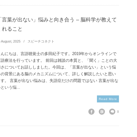
「言葉が出ない」悩みと向き合う – 脳科学が教えて
くれること
5
August
,
2025
スピーチコネクト
こんにちは、言語聴覚士の多田紀子です。2019年からオンラインで
言語療法を行っています。 前回は雑談の本質と、「聞く」ことの大
切さについてお話ししました。今回は、「言葉が出ない」という悩
みの背景にある脳のメカニズムについて、詳しく解説したいと思い
ます。 言葉が出ない悩みは、失語症だけの問題ではない 言葉が出な
という悩...
Read More
0