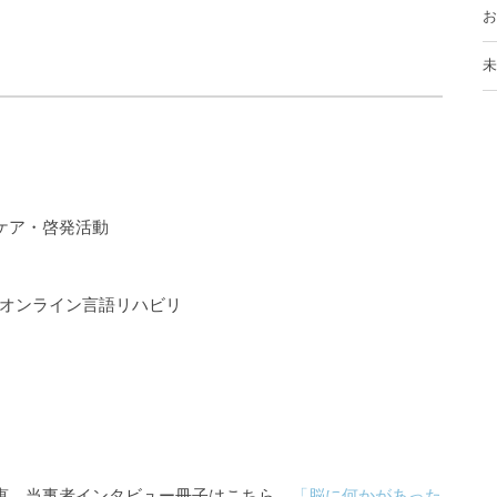
お
未
ケア・啓発活動
るオンライン言語リハビリ
知恵。当事者インタビュー冊子はこちら
「脳に何かがあった