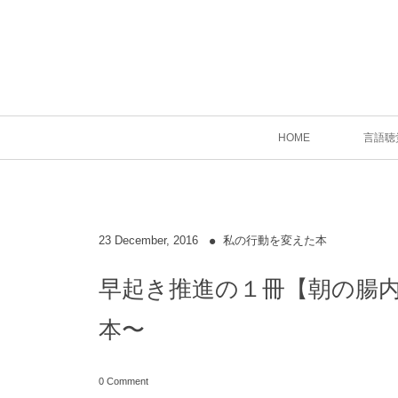
HOME
言語聴
23
December
,
2016
私の行動を変えた本
早起き推進の１冊【朝の腸
本〜
0 Comment