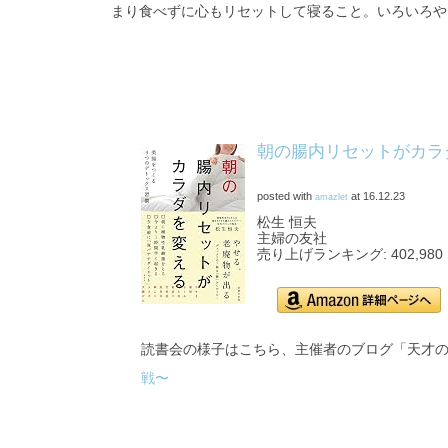
まり食べずに心もリセットして寝ること。いろいろや
朝の腸内リセットがカラ
posted with
at 16.12.23
amazlet
松生 恒夫
主婦の友社
売り上げランキング: 402,980
読書会の様子はこちら、主催者のブログ「天才
Amazon.co.jpで詳細を見
る
戦〜