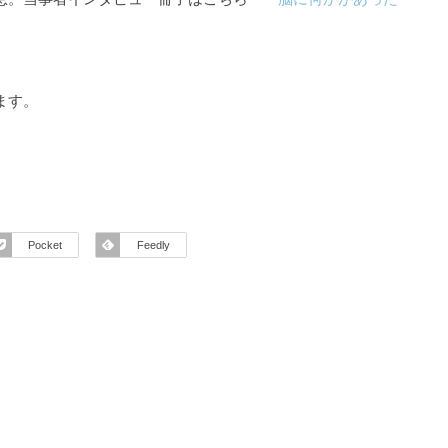
ます。
Pocket
Feedly