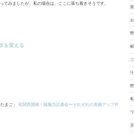
ってみましたが、私の場合は、ここに落ち着きそうです。
貧
お
野
ダを変える
献
ご
汁
野
私
のたまご」
初関西開催！腸脳力読書会〜それぞれの美腸アップ作
ワ
言