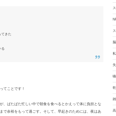
ス
N
ス
ってきた
脳
いる
私
失
嚥
乾
ってことです！
雑
が、ばたばた忙しい中で朝食を食べるとかえって体に負担とな
高
まで余裕をもって過ごす。そして、早起きのためには、夜はあ