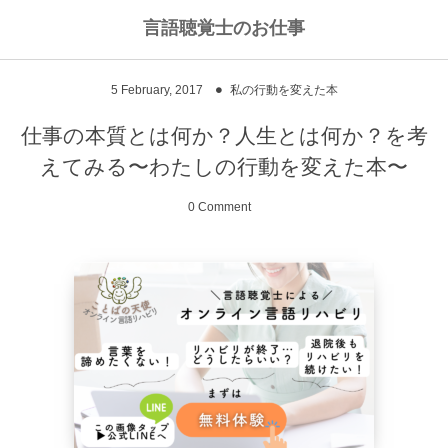
言語聴覚士のお仕事
私のライフワークについて
言語聴覚士というお仕事
5
February
,
2017
私の行動を変えた本
高次脳機能障害
私のキャリアストーリー
乾物のおかず
仕事の本質とは何か？人生とは何か？を考
えてみる〜わたしの行動を変えた本〜
失語症
ワーキングマザーの知恵
お豆
0 Comment
嚥下障害
私の行動を変えた本
ご飯もの
スピーチコネクト
おうちカフェ
雑穀レシピ
脳に何かがあったとき
汁物、スープ
NPO法人Reジョブ大阪
野菜のおかず
献立アイデア