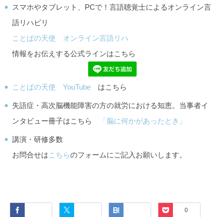
スマホやタブレット、PCで！言語聴覚士によるオンライン言
語リハビリ
ことばの天使 オンライン言語リハ
情報をお伝えする公式ラインはこちら
ことばの天使 YouTube
はこちら
失語症・高次脳機能障害の方の就労における知恵。当事者イ
ンタビュー冊子はこちら
「脳に何かがあったとき」
講演・研修多数
お問合せは
こちら
のフォームにご記入お願いします。
Facebook
Twitter
Hatena
Pocket
0