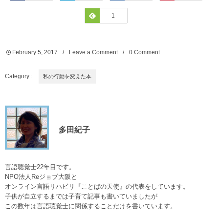
Feedly
1
February
5
,
2017
Leave a Comment
0 Comment
Category :
私の行動を変えた本
多田紀子
言語聴覚士22年目です。
NPO法人Reジョブ大阪と
オンライン言語リハビリ『ことばの天使』の代表をしています。
子供が自立するまでは子育て記事も書いていましたが
この数年は言語聴覚士に関係することだけを書いています。