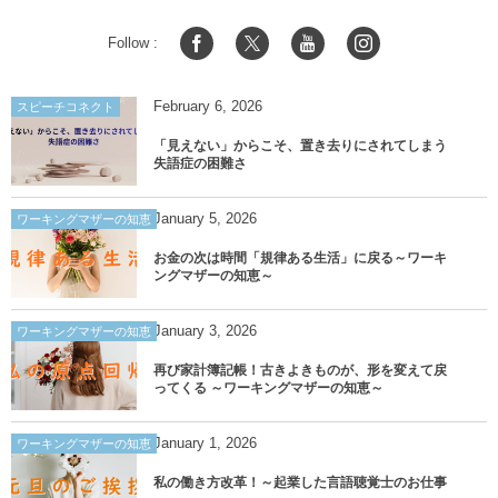
Follow :
February
6
,
2026
スピーチコネクト
「見えない」からこそ、置き去りにされてしまう
失語症の困難さ
January
5
,
2026
ワーキングマザーの知恵
お金の次は時間「規律ある生活」に戻る～ワーキ
ングマザーの知恵～
January
3
,
2026
ワーキングマザーの知恵
再び家計簿記帳！古きよきものが、形を変えて戻
ってくる ～ワーキングマザーの知恵～
January
1
,
2026
ワーキングマザーの知恵
私の働き方改革！～起業した言語聴覚士のお仕事