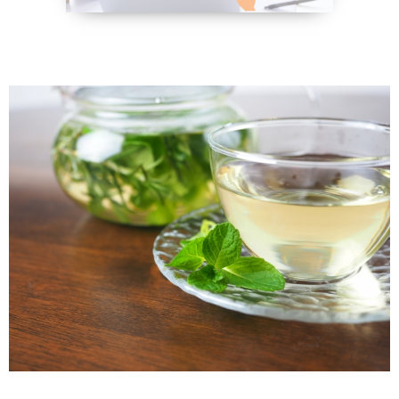
野菜、乾物の
貧血改善