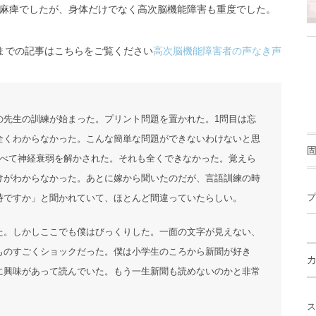
麻痺でしたが、身体だけでなく高次脳機能障害も重度でした。
までの記事はこちらをご覧ください
高次脳機能障害者の声なき声
の先生の訓練が始まった。プリント問題を置かれた。1問目は忘
が全くわからなかった。こんな簡単な問題ができないわけないと思
並べて神経衰弱を解かされた。それも全くできなかった。覚えら
けがわからなかった。あとに嫁から聞いたのだが、言語訓練の時
時ですか」と聞かれていて、ほとんど間違っていたらしい。
プ
た。しかしここでも僕はびっくりした。一面の文字が見えない、
ものすごくショックだった。僕は小学生のころから新聞が好き
に興味があって読んでいた。もう一生新聞も読めないのかと非常
ス