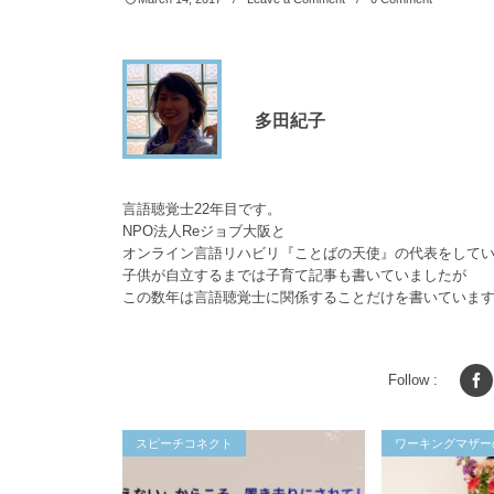
多田紀子
言語聴覚士22年目です。
NPO法人Reジョブ大阪と
オンライン言語リハビリ『ことばの天使』の代表をして
子供が自立するまでは子育て記事も書いていましたが
この数年は言語聴覚士に関係することだけを書いていま
Follow :
スピーチコネクト
ワーキングマザー