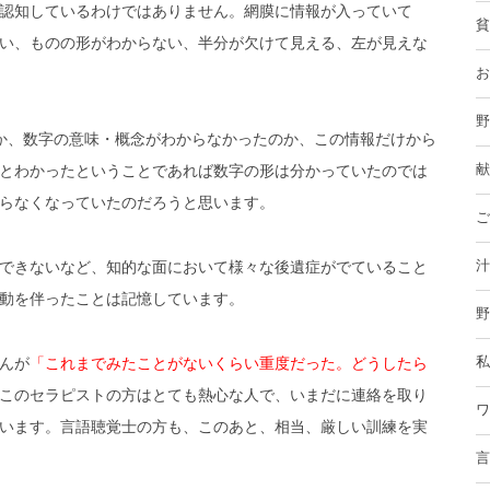
認知しているわけではありません。網膜に情報が入っていて
貧
い、ものの形がわからない、半分が欠けて見える、左が見えな
お
野
か、数字の意味・概念がわからなかったのか、この情報だけから
とわかったということであれば数字の形は分かっていたのでは
献
らなくなっていたのだろうと思います。
ご
できないなど、知的な面において様々な後遺症がでていること
汁
動を伴ったことは記憶しています。
野
んが
「これまでみたことがないくらい重度だった。どうしたら
私
このセラピストの方はとても熱心な人で、いまだに連絡を取り
ワ
います。言語聴覚士の方も、このあと、相当、厳しい訓練を実
言