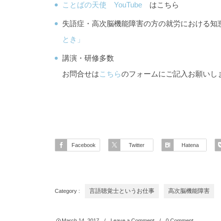
ことばの天使 YouTube
はこちら
失語症・高次脳機能障害の方の就労における
とき」
講演・研修多数
お問合せは
こちら
のフォームにご記入お願いし
Facebook
Twitter
Hatena
Category :
言語聴覚士というお仕事
高次脳機能障害
March
14
,
2017
Leave a Comment
0 Comment