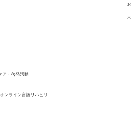
お
未
ケア・啓発活動
るオンライン言語リハビリ