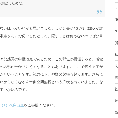
状態だったのだ。
ス
N
ないほうがいいかと思いました。しかし書かなければ症状が詳
ス
家族さんにお伺いしたところ、隠すことは何もないのでぜひ書
脳
私
々な感覚の中継地点であるため、この部位が損傷すると、感覚
失
のの形が分かりにくくなることもあります。ここで言う文字が
たということです。視力低下、視野の欠損も起ります。さらに
嚥
わからなくなる左半側空間無視という症状も出ていました。な
乾
ていないのです。
雑
（1）視床出血
をご参照ください。
高