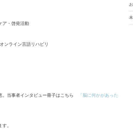
お
未
ケア・啓発活動
るオンライン言語リハビリ
知恵。当事者インタビュー冊子はこちら
「脳に何かがあった
ます。