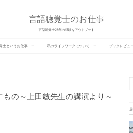
言語聴覚士のお仕事
言語聴覚士23年の経験をアウトプット
覚士というお仕事
私のライフワークについて
ブックレビュ
すもの～上田敏先生の講演より～
最