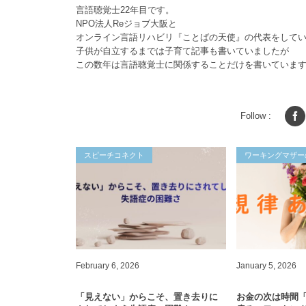
言語聴覚士22年目です。
NPO法人Reジョブ大阪と
オンライン言語リハビリ『ことばの天使』の代表をして
子供が自立するまでは子育て記事も書いていましたが
この数年は言語聴覚士に関係することだけを書いていま
Follow :
スピーチコネクト
ワーキングマザー
February
6
,
2026
January
5
,
2026
「見えない」からこそ、置き去りに
お金の次は時間