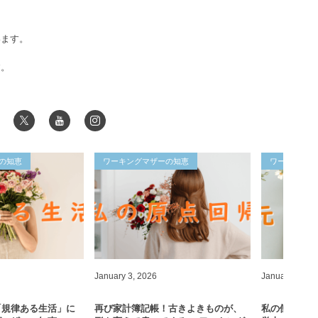
います。
す。
の知恵
ワーキングマザーの知恵
ワーキングマ
January
3
,
2026
January
1
,
20
「規律ある生活」に
再び家計簿記帳！古きよきものが、
私の働き方改