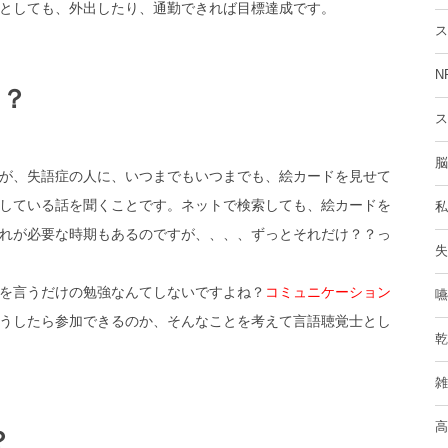
としても、外出したり、通勤できれば目標達成です。
ス
N
？？
ス
脳
が、失語症の人に、いつまでもいつまでも、絵カードを見せて
している話を聞くことです。ネットで検索しても、絵カードを
私
れが必要な時期もあるのですが、、、、ずっとそれだけ？？っ
失
を言うだけの勉強なんてしないですよね？
コミュニケーション
嚥
うしたら参加できるのか、そんなことを考えて言語聴覚士とし
乾
雑
高
？