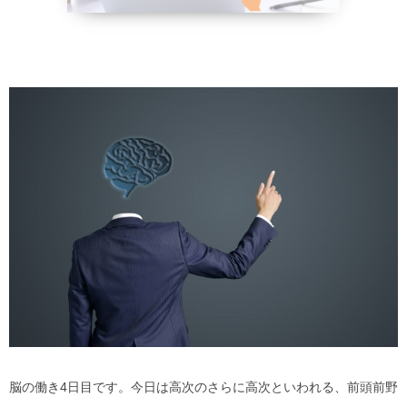
野菜、乾物の
貧血改善
脳の働き4日目です。今日は高次のさらに高次といわれる、前頭前野