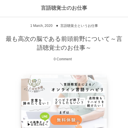
言語聴覚士のお仕事
私のライフワークについて
言語聴覚士というお仕事
1
March
,
2020
言語聴覚士というお仕事
高次脳機能障害
私のキャリアストーリー
乾物のおかず
最も高次の脳である前頭前野について～言
語聴覚士のお仕事～
失語症
ワーキングマザーの知恵
お豆
0 Comment
嚥下障害
私の行動を変えた本
ご飯もの
スピーチコネクト
おうちカフェ
雑穀レシピ
脳に何かがあったとき
汁物、スープ
NPO法人Reジョブ大阪
野菜のおかず
献立アイデア