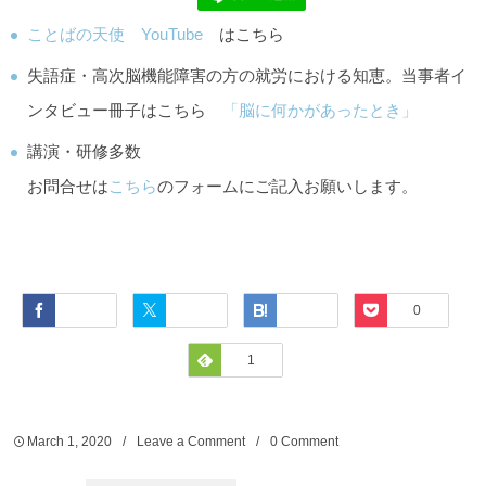
ことばの天使 YouTube
はこちら
失語症・高次脳機能障害の方の就労における知恵。当事者イ
ンタビュー冊子はこちら
「脳に何かがあったとき」
講演・研修多数
お問合せは
こちら
のフォームにご記入お願いします。
Facebook
Twitter
Hatena
Pocket
0
Feedly
1
March
1
,
2020
Leave a Comment
0 Comment