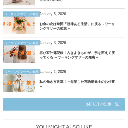
January
5
,
2026
ワーキングマザーの知恵
お金の次は時間「規律ある生活」に戻る～ワーキ
ングマザーの知恵～
January
3
,
2026
ワーキングマザーの知恵
再び家計簿記帳！古きよきものが、形を変えて戻
ってくる ～ワーキングマザーの知恵～
January
1
,
2026
ワーキングマザーの知恵
私の働き方改革！～起業した言語聴覚士のお仕事
～
多田紀子の記事一覧
YOU MIGHT ALSO LIKE