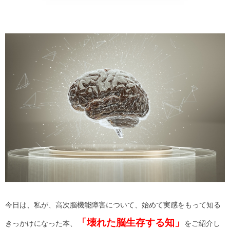
野菜、乾物の
貧血改善
今日は、私が、高次脳機能障害について、始めて実感をもって知る
「壊れた脳生存する知」
きっかけになった本、
をご紹介し