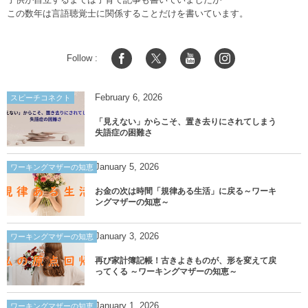
この数年は言語聴覚士に関係することだけを書いています。
Follow :
February
6
,
2026
スピーチコネクト
「見えない」からこそ、置き去りにされてしまう
失語症の困難さ
January
5
,
2026
ワーキングマザーの知恵
お金の次は時間「規律ある生活」に戻る～ワーキ
ングマザーの知恵～
January
3
,
2026
ワーキングマザーの知恵
再び家計簿記帳！古きよきものが、形を変えて戻
ってくる ～ワーキングマザーの知恵～
January
1
,
2026
ワーキングマザーの知恵