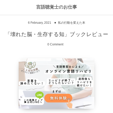
言語聴覚士のお仕事
私のライフワークについて
言語聴覚士というお仕事
6
February
,
2021
私の行動を変えた本
高次脳機能障害
私のキャリアストーリー
乾物のおかず
「壊れた脳・生存する知」ブックレビュー
失語症
ワーキングマザーの知恵
お豆
0 Comment
嚥下障害
私の行動を変えた本
ご飯もの
スピーチコネクト
おうちカフェ
雑穀レシピ
脳に何かがあったとき
汁物、スープ
NPO法人Reジョブ大阪
野菜のおかず
献立アイデア