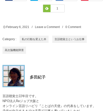
Feedly
1
February
6
,
2021
Leave a Comment
0 Comment
Category :
私の行動を変えた本
言語聴覚士というお仕事
高次脳機能障害
多田紀子
言語聴覚士22年目です。
NPO法人Reジョブ大阪と
オンライン言語リハビリ『ことばの天使』の代表をしています。
子供が自立するまでは子育て記事も書いていましたが