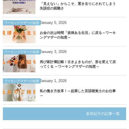
「見えない」からこそ、置き去りにされてしまう
失語症の困難さ
January
5
,
2026
ワーキングマザーの知恵
お金の次は時間「規律ある生活」に戻る～ワーキ
ングマザーの知恵～
January
3
,
2026
ワーキングマザーの知恵
再び家計簿記帳！古きよきものが、形を変えて戻
ってくる ～ワーキングマザーの知恵～
January
1
,
2026
ワーキングマザーの知恵
私の働き方改革！～起業した言語聴覚士のお仕事
～
多田紀子の記事一覧