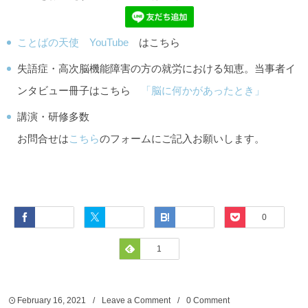
ことばの天使 YouTube
はこちら
失語症・高次脳機能障害の方の就労における知恵。当事者イ
ンタビュー冊子はこちら
「脳に何かがあったとき」
講演・研修多数
お問合せは
こちら
のフォームにご記入お願いします。
Facebook
Twitter
Hatena
Pocket
0
Feedly
1
February
16
,
2021
Leave a Comment
0 Comment