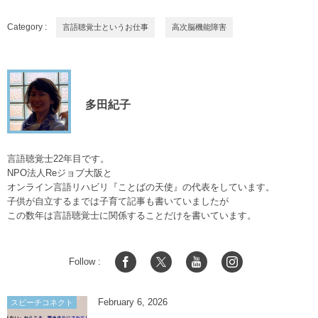
Category :
言語聴覚士というお仕事
高次脳機能障害
多田紀子
言語聴覚士22年目です。
NPO法人Reジョブ大阪と
オンライン言語リハビリ『ことばの天使』の代表をしています。
子供が自立するまでは子育て記事も書いていましたが
この数年は言語聴覚士に関係することだけを書いています。
Follow :
February
6
,
2026
スピーチコネクト