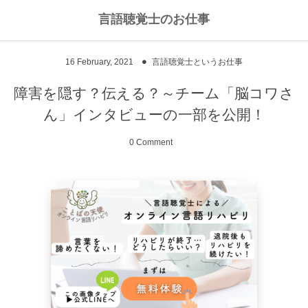
言語聴覚士のお仕事
私のライフワークについて
言語聴覚士というお仕事
16
February
,
2021
言語聴覚士というお仕事
高次脳機能障害
私のキャリアストーリー
乾物のおかず
障害を隠す？伝える？～チーム「脳コワさ
ん」インタビューの一部を公開！
失語症
ワーキングマザーの知恵
お豆
0 Comment
嚥下障害
私の行動を変えた本
ご飯もの
スピーチコネクト
おうちカフェ
雑穀レシピ
脳に何かがあったとき
汁物、スープ
NPO法人Reジョブ大阪
野菜のおかず
献立アイデア