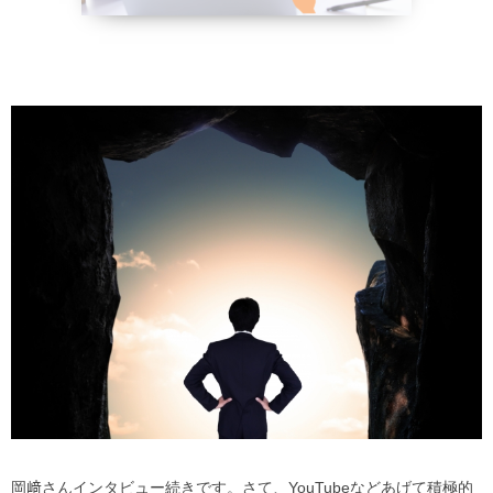
野菜、乾物の
貧血改善
岡﨑さんインタビュー続きです。さて、YouTubeなどあげて積極的