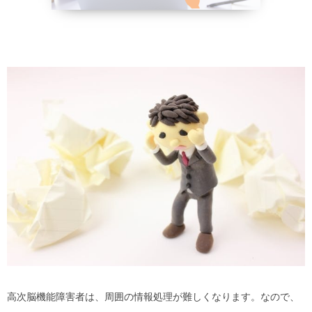
野菜、乾物の
貧血改善
高次脳機能障害者は、周囲の情報処理が難しくなります。なので、