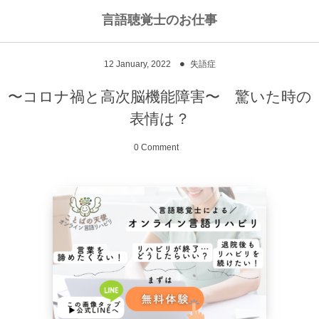
言語聴覚士のお仕事
私のライフワークについて
言語聴覚士というお仕事
12
January
,
2022
失語症
高次脳機能障害
私のキャリアストーリー
乾物のおかず
〜コロナ禍と高次脳機能障害〜 驚いた時の
表情は？
失語症
ワーキングマザーの知恵
お豆
0 Comment
嚥下障害
私の行動を変えた本
ご飯もの
スピーチコネクト
おうちカフェ
雑穀レシピ
脳に何かがあったとき
汁物、スープ
NPO法人Reジョブ大阪
野菜のおかず
献立アイデア