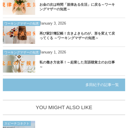
お金の次は時間「規律ある生活」に戻る～ワーキ
ングマザーの知恵～
January
3
,
2026
ワーキングマザーの知恵
再び家計簿記帳！古きよきものが、形を変えて戻
ってくる ～ワーキングマザーの知恵～
January
1
,
2026
ワーキングマザーの知恵
私の働き方改革！～起業した言語聴覚士のお仕事
～
多田紀子の記事一覧
YOU MIGHT ALSO LIKE
スピーチコネクト