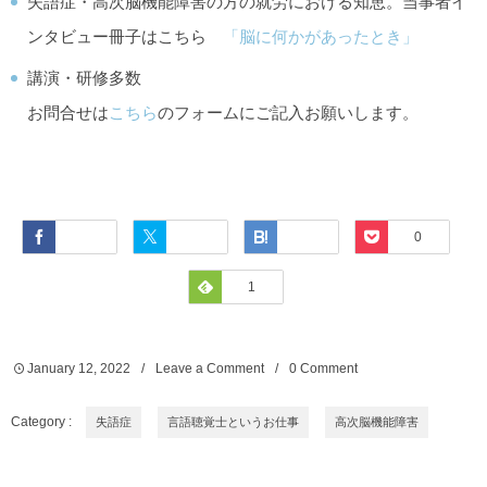
失語症・高次脳機能障害の方の就労における知恵。当事者イ
ンタビュー冊子はこちら
「脳に何かがあったとき」
講演・研修多数
お問合せは
こちら
のフォームにご記入お願いします。
Facebook
Twitter
Hatena
Pocket
0
Feedly
1
January
12
,
2022
Leave a Comment
0 Comment
Category :
失語症
言語聴覚士というお仕事
高次脳機能障害