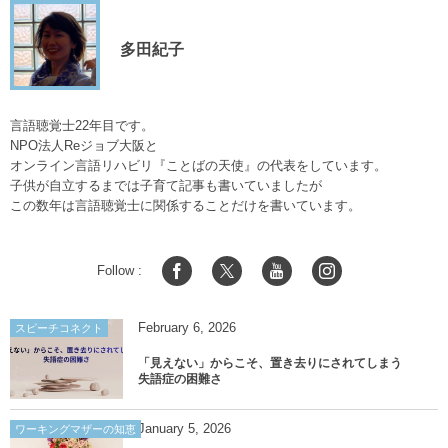
多田紀子
言語聴覚士22年目です。
NPO法人Reジョブ大阪と
オンライン言語リハビリ『ことばの天使』の代表をしています。
子供が自立するまでは子育て記事も書いていましたが
この数年は言語聴覚士に関係することだけを書いています。
Follow :
February
6
,
2026
スピーチコネクト
「見えない」からこそ、置き去りにされてしまう
失語症の困難さ
January
5
,
2026
ワーキングマザーの知恵