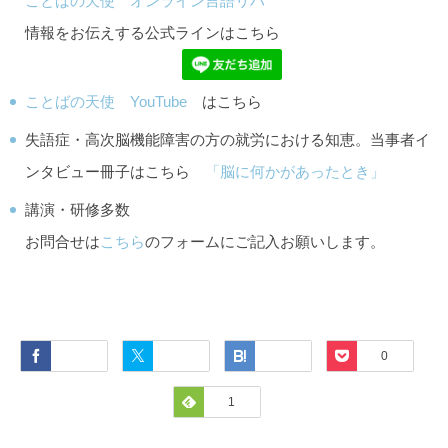
ことばの天使 オンライン言語リハ
情報をお伝えする公式ラインはこちら
ことばの天使 YouTube
はこちら
失語症・高次脳機能障害の方の就労における知恵。当事者イ
ンタビュー冊子はこちら
「脳に何かがあったとき」
講演・研修多数
お問合せは
こちら
のフォームにご記入お願いします。
Facebook
Twitter
Hatena
Pocket
0
Feedly
1