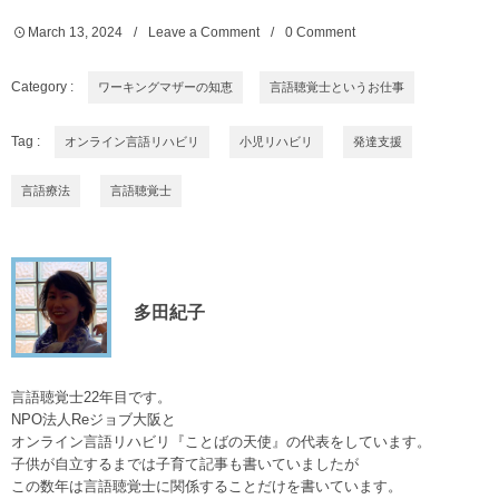
March
13
,
2024
Leave a Comment
0 Comment
Category :
ワーキングマザーの知恵
言語聴覚士というお仕事
Tag :
オンライン言語リハビリ
小児リハビリ
発達支援
言語療法
言語聴覚士
多田紀子
言語聴覚士22年目です。
NPO法人Reジョブ大阪と
オンライン言語リハビリ『ことばの天使』の代表をしています。
子供が自立するまでは子育て記事も書いていましたが
この数年は言語聴覚士に関係することだけを書いています。