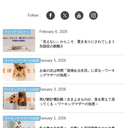
Follow :
February
6
,
2026
スピーチコネクト
「見えない」からこそ、置き去りにされてしまう
失語症の困難さ
January
5
,
2026
ワーキングマザーの知恵
お金の次は時間「規律ある生活」に戻る～ワーキ
ングマザーの知恵～
January
3
,
2026
ワーキングマザーの知恵
再び家計簿記帳！古きよきものが、形を変えて戻
ってくる ～ワーキングマザーの知恵～
January
1
,
2026
ワーキングマザーの知恵