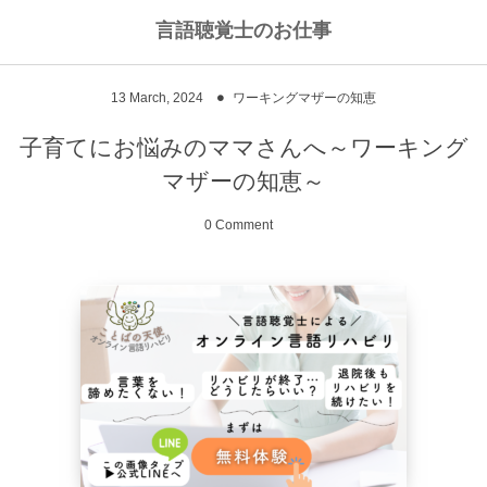
言語聴覚士のお仕事
私のライフワークについて
言語聴覚士というお仕事
13
March
,
2024
ワーキングマザーの知恵
高次脳機能障害
私のキャリアストーリー
乾物のおかず
子育てにお悩みのママさんへ～ワーキング
マザーの知恵～
失語症
ワーキングマザーの知恵
お豆
0 Comment
嚥下障害
私の行動を変えた本
ご飯もの
スピーチコネクト
おうちカフェ
雑穀レシピ
脳に何かがあったとき
汁物、スープ
NPO法人Reジョブ大阪
野菜のおかず
献立アイデア