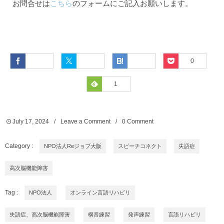
お問合せは
こちら
のフォームにご記入お願いします。
Facebook
Twitter
Hatena
Pocket
0
Feedly
1
July
17
,
2024
Leave a Comment
0 Comment
Category :
NPO法人Reジョブ大阪
スピーチコネクト
失語症
高次脳機能障害
Tag :
NPO法人
オンライン言語リハビリ
失語症、高次脳機能障害
構音練習
発声練習
言語リハビリ