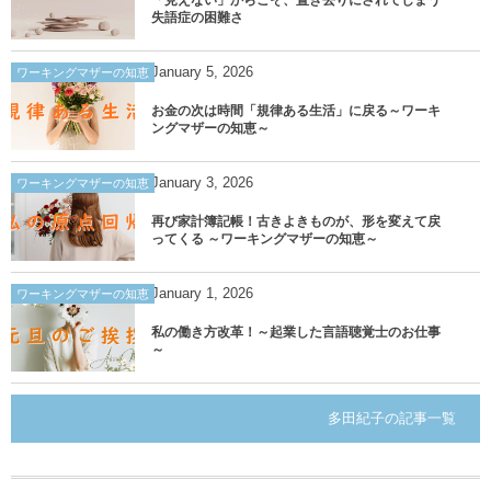
失語症の困難さ
January
5
,
2026
ワーキングマザーの知恵
お金の次は時間「規律ある生活」に戻る～ワーキ
ングマザーの知恵～
January
3
,
2026
ワーキングマザーの知恵
再び家計簿記帳！古きよきものが、形を変えて戻
ってくる ～ワーキングマザーの知恵～
January
1
,
2026
ワーキングマザーの知恵
私の働き方改革！～起業した言語聴覚士のお仕事
～
多田紀子の記事一覧