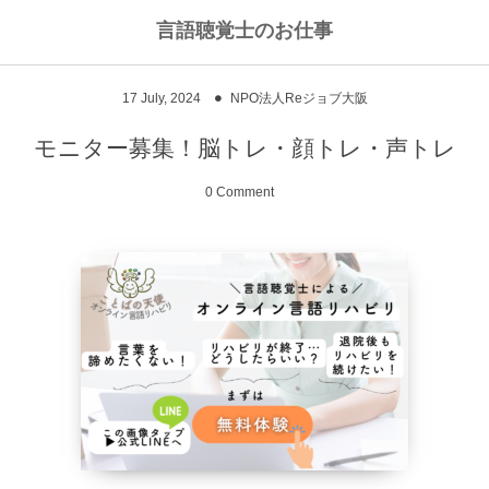
言語聴覚士のお仕事
私のライフワークについて
言語聴覚士というお仕事
17
July
,
2024
NPO法人Reジョブ大阪
高次脳機能障害
私のキャリアストーリー
乾物のおかず
モニター募集！脳トレ・顔トレ・声トレ
失語症
ワーキングマザーの知恵
お豆
0 Comment
嚥下障害
私の行動を変えた本
ご飯もの
スピーチコネクト
おうちカフェ
雑穀レシピ
脳に何かがあったとき
汁物、スープ
NPO法人Reジョブ大阪
野菜のおかず
献立アイデア