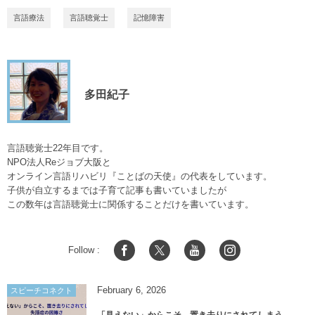
言語療法
言語聴覚士
記憶障害
多田紀子
言語聴覚士22年目です。
NPO法人Reジョブ大阪と
オンライン言語リハビリ『ことばの天使』の代表をしています。
子供が自立するまでは子育て記事も書いていましたが
この数年は言語聴覚士に関係することだけを書いています。
Follow :
February
6
,
2026
スピーチコネクト
「見えない」からこそ、置き去りにされてしまう