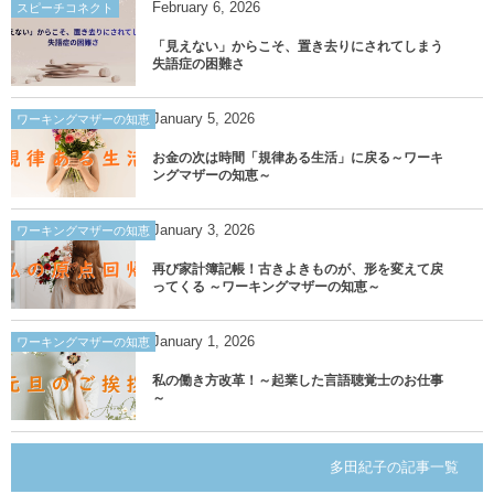
February
6
,
2026
スピーチコネクト
「見えない」からこそ、置き去りにされてしまう
失語症の困難さ
January
5
,
2026
ワーキングマザーの知恵
お金の次は時間「規律ある生活」に戻る～ワーキ
ングマザーの知恵～
January
3
,
2026
ワーキングマザーの知恵
再び家計簿記帳！古きよきものが、形を変えて戻
ってくる ～ワーキングマザーの知恵～
January
1
,
2026
ワーキングマザーの知恵
私の働き方改革！～起業した言語聴覚士のお仕事
～
多田紀子の記事一覧