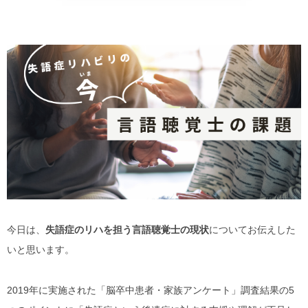
野菜、乾物の
貧血改善
今日は、
失語症のリハを担う言語聴覚士の現状
についてお伝えした
いと思います。
2019年に実施された「脳卒中患者・家族アンケート」調査結果の5