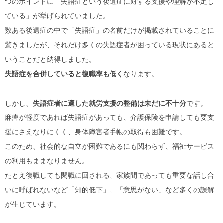
つのポイントに「失語症という後遺症に対する支援や理解が不足し
ている」が挙げられていました。
数ある後遺症の中で「失語症」の名前だけが掲載されていることに
驚きましたが、それだけ多くの失語症者が困っている現状にあると
いうことだと納得しました。
失語症を合併していると復職率も低く
なります。
しかし、
失語症者に適した就労支援の整備は未だに不十分
です。
麻痺が軽度であれば失語症があっても、介護保険を申請しても要支
援にさえなりにくく、身体障害者手帳の取得も困難です。
このため、社会的な自立が困難であるにも関わらず、福祉サービス
の利用もままなりません。
たとえ復職しても閑職に回される、家族間であっても重要な話し合
いに呼ばれないなど「知的低下」、「意思がない」など多くの誤解
が生じています。