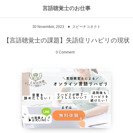
言語聴覚士のお仕事
私のライフワークについて
言語聴覚士というお仕事
30
November
,
2023
スピーチコネクト
高次脳機能障害
私のキャリアストーリー
乾物のおかず
【言語聴覚士の課題】失語症リハビリの現状
失語症
ワーキングマザーの知恵
お豆
0 Comment
嚥下障害
私の行動を変えた本
ご飯もの
スピーチコネクト
おうちカフェ
雑穀レシピ
脳に何かがあったとき
汁物、スープ
NPO法人Reジョブ大阪
野菜のおかず
献立アイデア