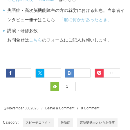
失語症・高次脳機能障害の方の就労における知恵。当事者イ
ンタビュー冊子はこちら
「脳に何かがあったとき」
講演・研修多数
お問合せは
こちら
のフォームにご記入お願いします。
Facebook
Twitter
Hatena
Pocket
0
Feedly
1
November
30
,
2023
Leave a Comment
0 Comment
Category :
スピーチコネクト
失語症
言語聴覚士というお仕事