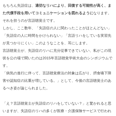
もちろん失語症は、
適切なリハにより、回復する可能性が高く、ま
た代償手段を用いてコミュニケーションを図れるように
なります。
それを担うのが言語聴覚士です。
しかし、ここ数年、「失語症の人に関わったことがほとんどない」
「失語症の人に時間をかけられない」「言語リハをしている実習先
が見つかりにくい」このようなことを、耳にします。
言語聴覚士が、失語症のリハに充分従事できていない、私がこの現
状を公の場で聞いたのは2015年言語聴覚学術大会のシンポジウムで
す。
「病気の進行に伴って、言語聴覚療法の対象は広がり、摂食嚥下障
害や認知症の比重が増している。」として、今後の言語聴覚士のあ
るべき姿が論じられました。
「え？言語聴覚士が失語症のリハをしていない？」と驚かれると思
いますが、失語症のリハの多くが医療・介護保険サービスで行われ