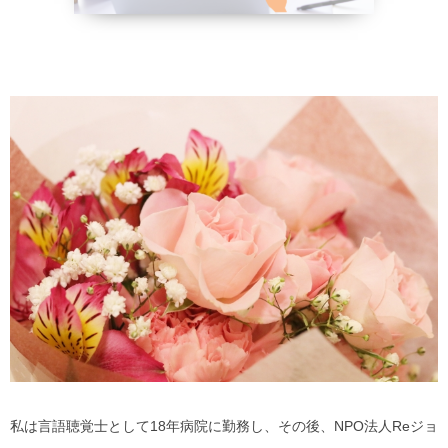
野菜、乾物の
貧血改善
私は言語聴覚士として18年病院に勤務し、その後、NPO法人Reジョ