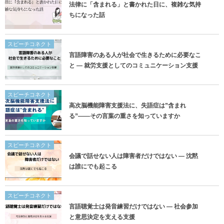
法律に「含まれる」と書かれた日に、複雑な気持
ちになった話
スピーチコネクト
言語障害のある人が社会で生きるために必要なこ
と ― 就労支援としてのコミュニケーション支援
スピーチコネクト
高次脳機能障害支援法に、失語症は”含まれ
る”——その言葉の重さを知っていますか
スピーチコネクト
会議で話せない人は障害者だけではない ― 沈黙
は誰にでも起こる
スピーチコネクト
言語聴覚士は発音練習だけではない ― 社会参加
と意思決定を支える支援