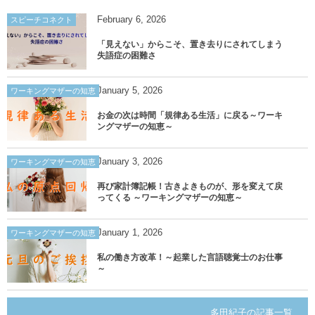
February
6
,
2026
スピーチコネクト
「見えない」からこそ、置き去りにされてしまう
失語症の困難さ
January
5
,
2026
ワーキングマザーの知恵
お金の次は時間「規律ある生活」に戻る～ワーキ
ングマザーの知恵～
January
3
,
2026
ワーキングマザーの知恵
再び家計簿記帳！古きよきものが、形を変えて戻
ってくる ～ワーキングマザーの知恵～
January
1
,
2026
ワーキングマザーの知恵
私の働き方改革！～起業した言語聴覚士のお仕事
～
多田紀子の記事一覧