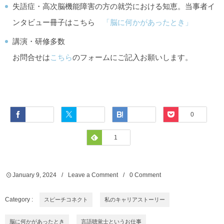
失語症・高次脳機能障害の方の就労における知恵。当事者イ
ンタビュー冊子はこちら
「脳に何かがあったとき」
講演・研修多数
お問合せは
こちら
のフォームにご記入お願いします。
Facebook
Twitter
Hatena
Pocket
0
Feedly
1
January
9
,
2024
Leave a Comment
0 Comment
Category :
スピーチコネクト
私のキャリアストーリー
脳に何かがあったとき
言語聴覚士というお仕事