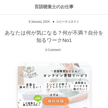
言語聴覚士のお仕事
私のライフワークについて
言語聴覚士というお仕事
9
January
,
2024
スピーチコネクト
高次脳機能障害
私のキャリアストーリー
乾物のおかず
あなたは何が気になる？何が不満？自分を
知るワークNo1
失語症
ワーキングマザーの知恵
お豆
0 Comment
嚥下障害
私の行動を変えた本
ご飯もの
スピーチコネクト
おうちカフェ
雑穀レシピ
脳に何かがあったとき
汁物、スープ
NPO法人Reジョブ大阪
野菜のおかず
献立アイデア