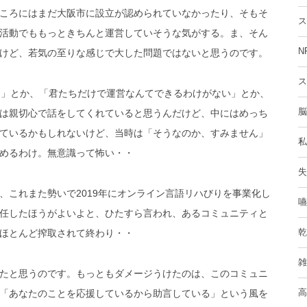
ころにはまだ大阪市に設立が認められていなかったり、そもそ
ス
活動でももっときちんと運営していそうな気がする。ま、そん
N
けど、若気の至りな感じで大した問題ではないと思うのです。
ス
る」とか、「君たちだけで運営なんてできるわけがない」とか、
脳
は親切心で話をしてくれていると思うんだけど、中にはめっち
ているかもしれないけど、当時は「そうなのか、すみません」
私
めるわけ。無意識って怖い・・
失
、これまた勢いで2019年にオンライン言語リハびりを事業化し
嚥
任したほうがよいよと、ひたすら言われ、あるコミュニティと
ほとんど搾取されて終わり・・
乾
雑
たと思うのです。もっともダメージうけたのは、このコミュニ
「あなたのことを応援しているから助言している」という風を
高