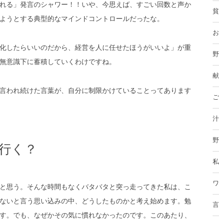
れる」発言のシャワー！！いや、今思えば、すごい回数と声か
貧
ようとする典型的なマインドコントロールだったな。
お
化したらいいのだから、経営を人に任せたほうがいいよ」が重
野
無意識下に蓄積していくわけですね。
献
言われ続けた言葉が、自分に制限かけていることってあります
ご
汁
野
行く？
私
ワ
と思う。そんな時間もなくバタバタと突っ走ってきた私は、こ
ないと言う思い込みの中、どうしたものかと考え始めます。勉
言
す。でも、なぜかその気に慣れなかったのです。このあたり、