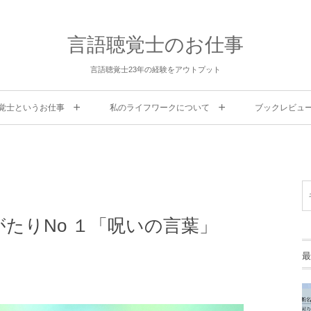
言語聴覚士のお仕事
言語聴覚士23年の経験をアウトプット
覚士というお仕事
私のライフワークについて
ブックレビュ
がたりNo １「呪いの言葉」
最