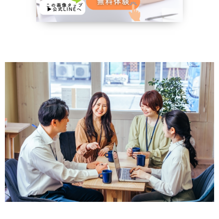
野菜、乾物の
貧血改善