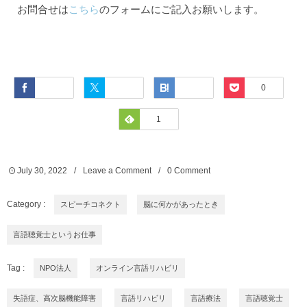
お問合せは
こちら
のフォームにご記入お願いします。
Facebook
Twitter
Hatena
Pocket
0
Feedly
1
July
30
,
2022
Leave a Comment
0 Comment
Category :
スピーチコネクト
脳に何かがあったとき
言語聴覚士というお仕事
Tag :
NPO法人
オンライン言語リハビリ
失語症、高次脳機能障害
言語リハビリ
言語療法
言語聴覚士