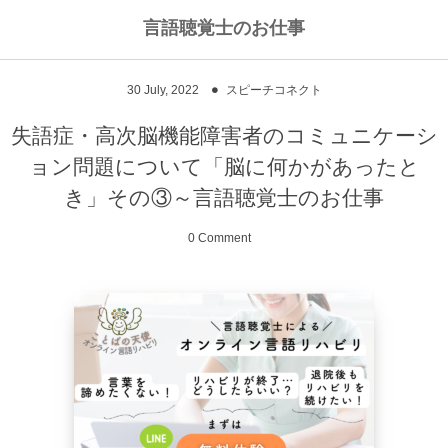
言語聴覚士のお仕事
私のライフワークについて
言語聴覚士というお仕事
30
July
,
2022
スピーチコネクト
高次脳機能障害
私のキャリアストーリー
乾物のおかず
失語症・高次脳機能障害者のコミュニケーシ
ョン問題について「脳に何かがあったと
失語症
ワーキングマザーの知恵
お豆
き」その③～言語聴覚士のお仕事
嚥下障害
私の行動を変えた本
ご飯もの
0 Comment
スピーチコネクト
おうちカフェ
雑穀レシピ
脳に何かがあったとき
汁物、スープ
NPO法人Reジョブ大阪
野菜のおかず
献立アイデア