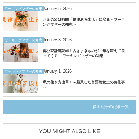
January
5
,
2026
ワーキングマザーの知恵
お金の次は時間「規律ある生活」に戻る～ワーキ
ングマザーの知恵～
January
3
,
2026
ワーキングマザーの知恵
再び家計簿記帳！古きよきものが、形を変えて戻
ってくる ～ワーキングマザーの知恵～
January
1
,
2026
ワーキングマザーの知恵
私の働き方改革！～起業した言語聴覚士のお仕事
～
多田紀子の記事一覧
YOU MIGHT ALSO LIKE