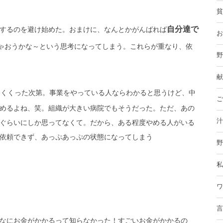
貧
自分達で
するのを避け始めた。おまけに、
なんとかがんばれば
お
ゃおうかな～という思考になってしまう。
これらが重なり、依
野
献
をくくった次第。事業を
やっている人ならわかると思うけど、中
ご
めるよね、笑。組織が大きい病院でもそうだった。ただ、あの
汁
ぐらいにしか思ってなくて。
だから、ある程度やめる人がいる
依頼できず、あっぷあっぷの状態になってしまう
野
私
ワ
言
なにお金がかかるって知らなかった！すごいお金がかかるの