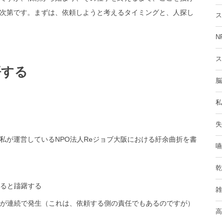
次第です。まずは、依頼しようと考えるタイミングと、人探し
ス
N
ス
悟する
脳
私
失
私が運営している
NPO法人Reジョブ大阪における紆余曲折を書
嚥
乾
ると躊躇する
雑
が連続で発生（これは、依頼する側の責任でもあるのですが）
高