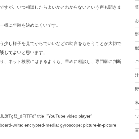
ですが、いつ相談したらよいかとわからないという声も聞きま
貧
お
一概に年齢を決めにくいです。
野
う少し様子を見てからでいいなどの助言をもらうことが大切で
献
談してよい
と思います。
り、ネット検索にはまるよりも、早めに相談し、専門家に判断
ご
汁
野
私
8fTgf3_dFITFd” title=”YouTube video player”
ワ
board-write; encrypted-media; gyroscope; picture-in-picture;
言