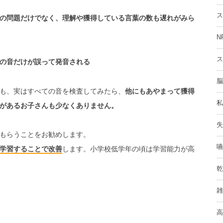
ス
の問題だけでなく、理解や獲得している言葉の数も遅れがみら
N
ス
の音だけが誤って発音される
脳
も、実はすべての音を検査してみたら、
他にもあやまって獲得
私
があるお子さんも少なくありません。
失
もらうことをお勧めします。
嚥
学習することで改善
します。小学校低学年の頃は学習能力が高
乾
雑
高