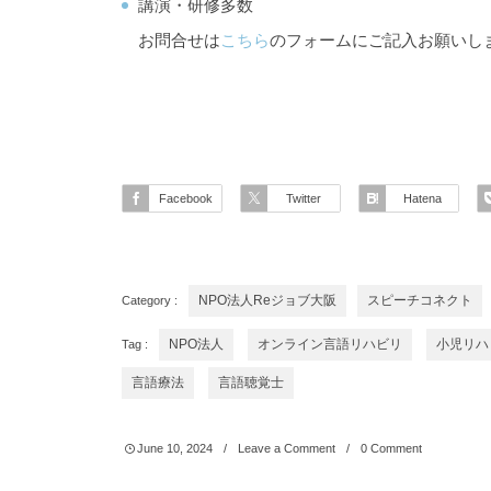
講演・研修多数
お問合せは
こちら
のフォームにご記入お願いし
Facebook
Twitter
Hatena
Category :
NPO法人Reジョブ大阪
スピーチコネクト
Tag :
NPO法人
オンライン言語リハビリ
小児リハ
言語療法
言語聴覚士
June
10
,
2024
Leave a Comment
0 Comment