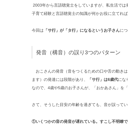
2003年から言語聴覚士をしていますが、私生活で
子育て経験と言語聴覚士の知識が何かお役に立てれば
今回
は
「サ行」が「タ行」になるというお子さん
につ
発音（構音）の誤り3つのパターン
おこさんの発音（音をつくるための口や舌の動きは
ます）の発達には段階があり、
「サ行」は6歳代
にな
なので、4歳や5歳のお子さんが、「おかあさん」を
さて、そうした目安の年齢を過ぎても、音が誤ってい
①いくつかの音の発音が遅れている。すこし不明瞭で