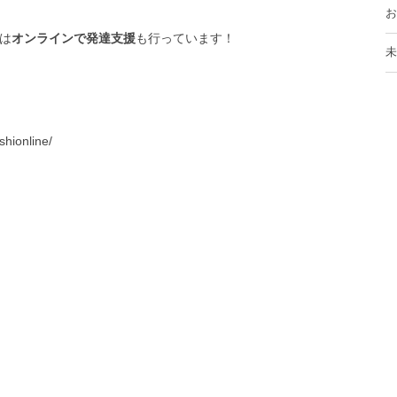
お
は
オンラインで発達支援
も行っています！
未
shionline/