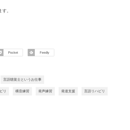
ます。
Pocket
Feedly
言語聴覚士というお仕事
ビリ
構音練習
発声練習
発達支援
言語リハビリ